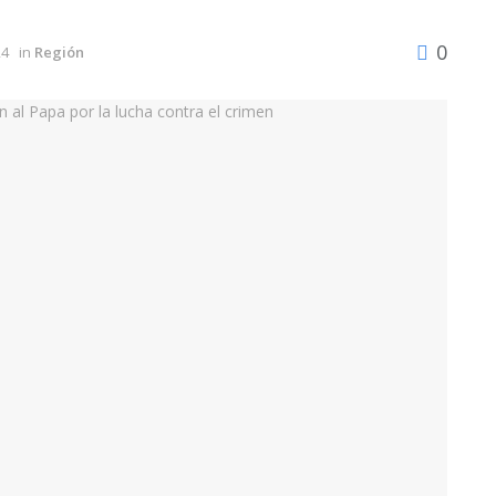
0
24
in
Región