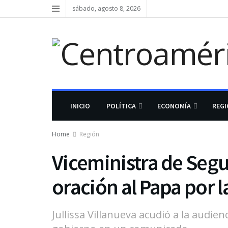
sábado, agosto 8, 2026
INICIO
POLÍTICA
ECONOMÍA
REG
Home
Región
Viceministra de Seg
oración al Papa por l
Jullissa Villanueva acudió a la audien