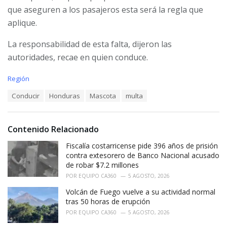
que aseguren a los pasajeros esta será la regla que
aplique.
La responsabilidad de esta falta, dijeron las
autoridades, recae en quien conduce.
C
Región
a
T
Conducir
Honduras
Mascota
multa
t
a
e
g
g
s
o
Contenido Relacionado
:
r
i
Fiscalía costarricense pide 396 años de prisión
e
contra extesorero de Banco Nacional acusado
s
de robar $7.2 millones
:
POR
EQUIPO CA360
5 AGOSTO, 2026
Volcán de Fuego vuelve a su actividad normal
tras 50 horas de erupción
POR
EQUIPO CA360
5 AGOSTO, 2026