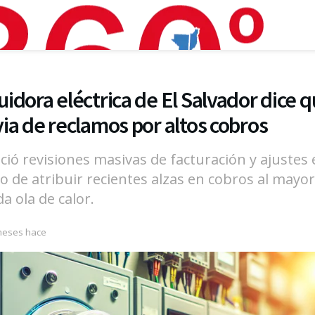
buidora eléctrica de El Salvador dice 
uvia de reclamos por altos cobros
ció revisiones masivas de facturación y ajustes 
go de atribuir recientes alzas en cobros al mayo
a ola de calor.
meses hace