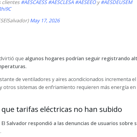
 clientes
#AESCAESS
#AESCLESA
#AESEEO
y
#AESDEUSEM
Rhi9C
ESElSalvador)
May 17, 2026
dvirtió que
algunos hogares podrían seguir registrando a
mperaturas.
stante de ventiladores y aires acondicionados incrementa el 
 y otros sistemas de enfriamiento requieren más energía en
que tarifas eléctricas no han subido
 El Salvador respondió a las denuncias de usuarios sobr
d
.