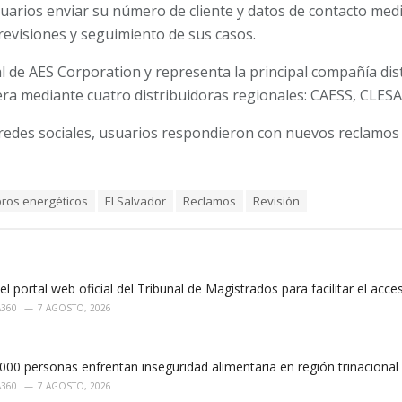
usuarios enviar su número de cliente y datos de contacto medi
 revisiones y seguimiento de sus casos.
ial de AES Corporation y representa la principal compañía dis
era mediante cuatro distribuidoras regionales: CAESS, CLES
redes sociales, usuarios respondieron con nuevos reclamos 
ros energéticos
El Salvador
Reclamos
Revisión
el portal web oficial del Tribunal de Magistrados para facilitar el acces
A360
7 AGOSTO, 2026
00 personas enfrentan inseguridad alimentaria en región trinacional
A360
7 AGOSTO, 2026