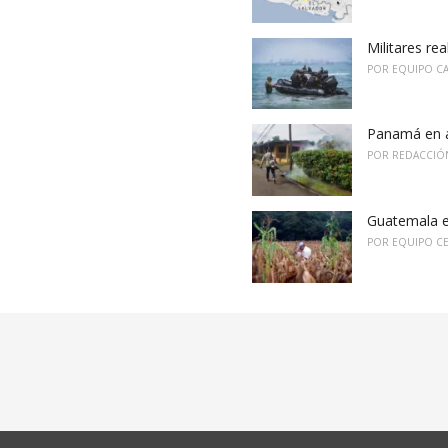
Militares re
POR
EQUIPO C
Panamá en a
POR
REDACCIÓ
Guatemala en
POR
EQUIPO C