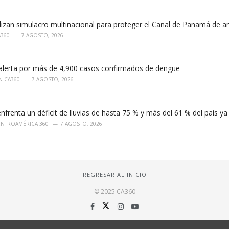
alizan simulacro multinacional para proteger el Canal de Panamá de
A360
7 AGOSTO, 2026
lerta por más de 4,900 casos confirmados de dengue
N CA360
7 AGOSTO, 2026
frenta un déficit de lluvias de hasta 75 % y más del 61 % del país y
ENTROAMÉRICA 360
7 AGOSTO, 2026
REGRESAR AL INICIO
© 2025 CA360