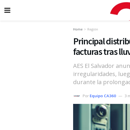
Home
Región
Principal distri
facturas tras ll
AES El Salvador anun
irregularidades, lue
durante la prolongad
Por
Equipo CA360
3 