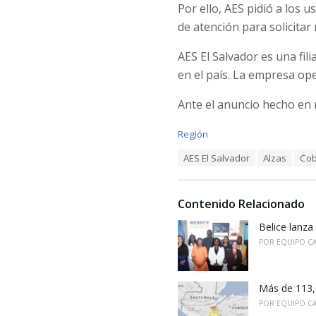
Por ello, AES pidió a los 
de atención para solicitar
AES El Salvador es una fil
en el país. La empresa op
Ante el anuncio hecho en 
C
Región
a
T
AES El Salvador
Alzas
Cob
t
a
e
g
g
s
o
Contenido Relacionado
:
r
i
Belice lanza 
e
POR
EQUIPO C
s
:
Más de 113,0
POR
EQUIPO C