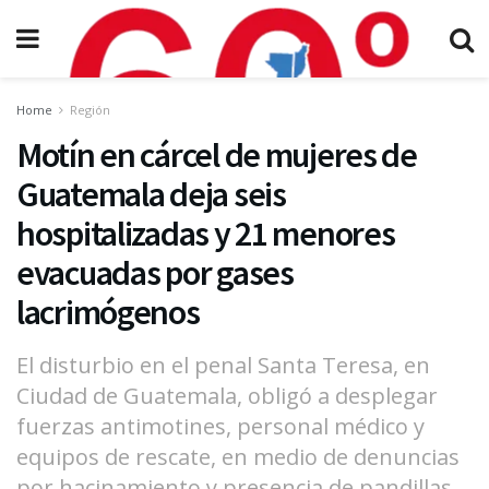
Home
Región
Motín en cárcel de mujeres de
Guatemala deja seis
hospitalizadas y 21 menores
evacuadas por gases
lacrimógenos
El disturbio en el penal Santa Teresa, en
Ciudad de Guatemala, obligó a desplegar
fuerzas antimotines, personal médico y
equipos de rescate, en medio de denuncias
por hacinamiento y presencia de pandillas