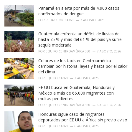
e
Panamá en alerta por más de 4,900 casos
s
:
confirmados de dengue
POR
REDACCIÓN CA360
7 AGOSTO, 2026
Guatemala enfrenta un déficit de lluvias de
hasta 75 % y más del 61 % del país ya sufre
sequía moderada
POR
EQUIPO CENTROAMÉRICA 360
7 AGOSTO, 2026
Colores de los taxis en Centroamérica
cambian por historia, leyes y hasta por el calor
del clima
POR
EQUIPO CA360
7 AGOSTO, 2026
EE UU busca en Guatemala, Honduras y
México a más de 66,000 migrantes con
multas pendientes
POR
EQUIPO CENTROAMÉRICA 360
6 AGOSTO, 2026
Honduras sigue caso de migrantes
deportados por EE UU a África sin previo aviso
POR
EQUIPO CA360
6 AGOSTO, 2026