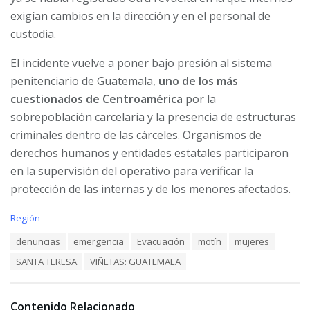
exigían cambios en la dirección y en el personal de
custodia.
El incidente vuelve a poner bajo presión al sistema
penitenciario de Guatemala,
uno de los más
cuestionados de Centroamérica
por la
sobrepoblación carcelaria y la presencia de estructuras
criminales dentro de las cárceles. Organismos de
derechos humanos y entidades estatales participaron
en la supervisión del operativo para verificar la
protección de las internas y de los menores afectados.
C
Región
a
T
denuncias
emergencia
Evacuación
motín
mujeres
t
a
e
SANTA TERESA
VIÑETAS: GUATEMALA
g
g
s
o
:
r
i
Contenido Relacionado