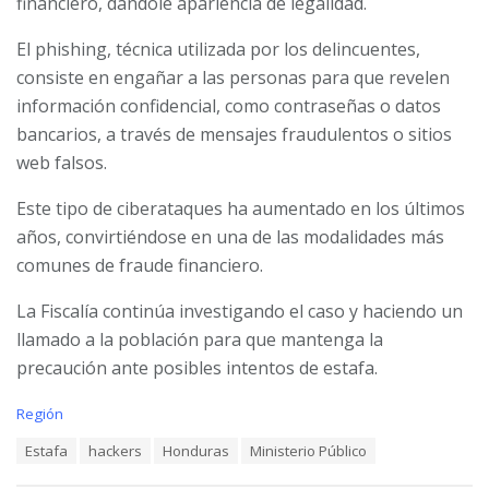
financiero, dándole apariencia de legalidad.
El phishing, técnica utilizada por los delincuentes,
consiste en engañar a las personas para que revelen
información confidencial, como contraseñas o datos
bancarios, a través de mensajes fraudulentos o sitios
web falsos.
Este tipo de ciberataques ha aumentado en los últimos
años, convirtiéndose en una de las modalidades más
comunes de fraude financiero.
La Fiscalía continúa investigando el caso y haciendo un
llamado a la población para que mantenga la
precaución ante posibles intentos de estafa.
C
Región
a
T
Estafa
hackers
Honduras
Ministerio Público
t
a
e
g