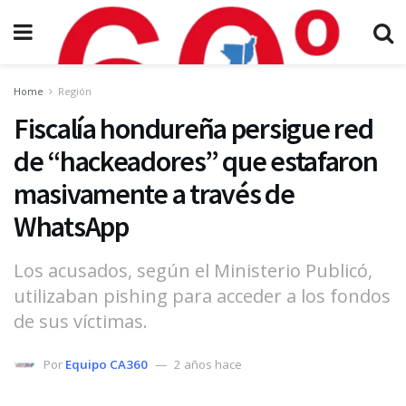
Home
Región
Fiscalía hondureña persigue red
de “hackeadores” que estafaron
masivamente a través de
WhatsApp
Los acusados, según el Ministerio Publicó,
utilizaban pishing para acceder a los fondos
de sus víctimas.
Por
Equipo CA360
2 años hace