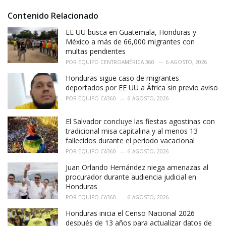
g
s
o
Contenido Relacionado
:
r
i
EE UU busca en Guatemala, Honduras y
e
México a más de 66,000 migrantes con
s
multas pendientes
:
POR
EQUIPO CENTROAMÉRICA 360
6 AGOSTO, 2026
Honduras sigue caso de migrantes
deportados por EE UU a África sin previo aviso
POR
EQUIPO CA360
6 AGOSTO, 2026
El Salvador concluye las fiestas agostinas con
tradicional misa capitalina y al menos 13
fallecidos durante el periodo vacacional
POR
EQUIPO CA360
6 AGOSTO, 2026
Juan Orlando Hernández niega amenazas al
procurador durante audiencia judicial en
Honduras
POR
EQUIPO CA360
6 AGOSTO, 2026
Honduras inicia el Censo Nacional 2026
después de 13 años para actualizar datos de