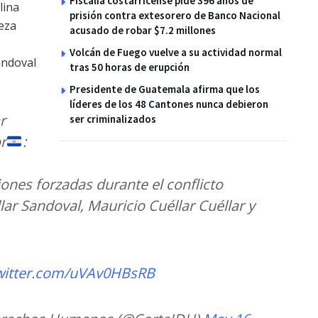
Fiscalía costarricense pide 396 años de
lina
prisión contra extesorero de Banco Nacional
ueza
acusado de robar $7.2 millones
Volcán de Fuego vuelve a su actividad normal
andoval
tras 50 horas de erupción
Presidente de Guatemala afirma que los
líderes de los 48 Cantones nunca debieron
r
ser criminalizados
r
:
ones forzadas durante el conflicto
lar Sandoval, Mauricio Cuéllar Cuéllar y
twitter.com/uVAv0HBsRB