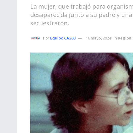
La mujer, que trabajó para organis
desaparecida junto a su padre y una 
secuestraron.
Por
Equipo CA360
16 mayo, 2024
in
Región