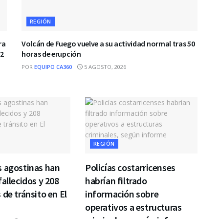
REGIÓN
ra
Volcán de Fuego vuelve a su actividad normal tras 50
.2
horas de erupción
POR
EQUIPO CA360
5 AGOSTO, 2026
REGIÓN
s agostinas han
Policías costarricenses
fallecidos y 208
habrían filtrado
 de tránsito en El
información sobre
operativos a estructuras