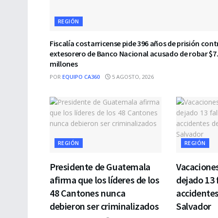
REGIÓN
Fiscalía costarricense pide 396 años de prisión cont
extesorero de Banco Nacional acusado de robar $7
millones
POR
EQUIPO CA360
5 AGOSTO, 2026
REGIÓN
REGIÓN
Presidente de Guatemala
Vacacione
afirma que los líderes de los
dejado 13 
48 Cantones nunca
accidentes
debieron ser criminalizados
Salvador