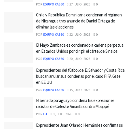
POR
EQUIPO CA360
27 JULIO, 2026
0
Chile y República Dominicana condenan al régimen
de Nicaragua tras anuncio de Daniel Ortega de
eliminar las elecciones
POR
EQUIPO CA360
22 JULIO, 2026
0
El Mayo Zambada es condenado a cadena perpetua
en Estados Unidos por dirigir el cártel de Sinaloa
POR
EQUIPO CA360
20 JULIO, 2026
0
Expresidentes del fútbol de El Salvador y Costa Rica
buscan anular sus condenas por el caso FIFA Gate
en EE UU
POR
EQUIPO CA360
15 JULIO, 2026
0
El Senado paraguayo condena las expresiones
racistas de Celeste Amarilla contra Mbappé
POR
EFE
8 JULIO, 2026
0
Expresidente Juan Orlando Hernández confirma su