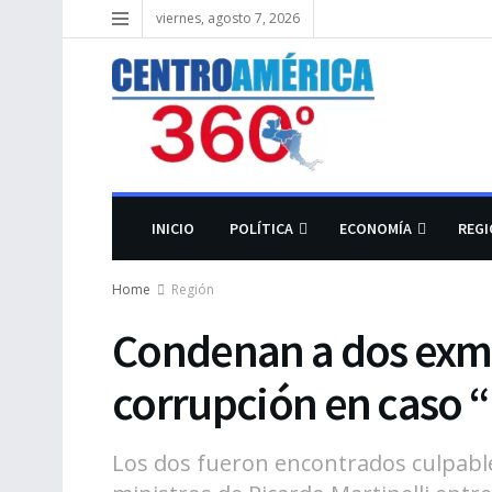
viernes, agosto 7, 2026
INICIO
POLÍTICA
ECONOMÍA
REG
Home
Región
Condenan a dos exmi
corrupción en caso 
Los dos fueron encontrados culpabl