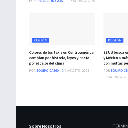
POR
REDACCIÓN CA360
7 AGOSTO, 2026
REGIÓN
REGIÓN
Colores de los taxis en Centroamérica
EE UU busca 
cambian por historia, leyes y hasta
y México a má
por el calor del clima
con multas pe
POR
EQUIPO CA360
7 AGOSTO, 2026
POR
EQUIPO CE
6 AGOSTO, 20
Sobre Nosotros
TÉRMIN