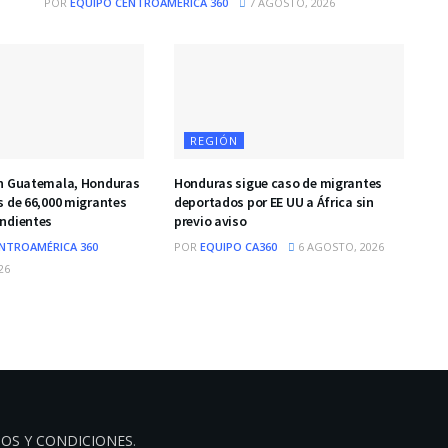
POR
EQUIPO CENTROAMÉRICA 360
7 AGOSTO, 2026
REGIÓN
en Guatemala, Honduras
Honduras sigue caso de migrantes
s de 66,000 migrantes
deportados por EE UU a África sin
ndientes
previo aviso
NTROAMÉRICA 360
POR
EQUIPO CA360
6 AGOSTO, 2026
26
OS Y CONDICIONES
.