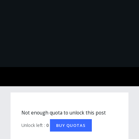
Not enough quota to unlock this post
Unlock left :
0
BUY QUOTAS