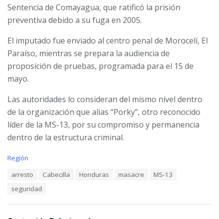
Sentencia de Comayagua, que ratificó la prisión
preventiva debido a su fuga en 2005.
El imputado fue enviado al centro penal de Morocelí, El
Paraíso, mientras se prepara la audiencia de
proposición de pruebas, programada para el 15 de
mayo.
Las autoridades lo consideran del mismo nivel dentro
de la organización que alias “Porky”, otro reconocido
líder de la MS-13, por su compromiso y permanencia
dentro de la estructura criminal.
C
Región
a
T
arresto
Cabecilla
Honduras
masacre
MS-13
t
a
e
seguridad
g
g
s
o
:
r