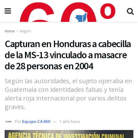
Home
Región
Capturan en Honduras a cabecilla
de la MS-13 vinculado a masacre
de 28 personas en 2004
Según las autoridades, el sujeto operaba en
Guatemala con identidades falsas y tenía
alerta roja internacional por varios delitos
graves.
Por
Equipo CA360
1 año hace