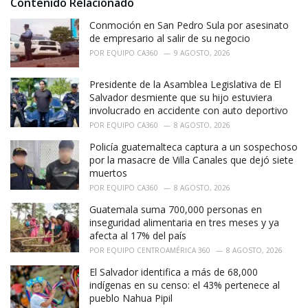
i
Contenido Relacionado
e
Conmoción en San Pedro Sula por asesinato
s
:
de empresario al salir de su negocio
POR
EQUIPO CA360
9 AGOSTO, 2026
Presidente de la Asamblea Legislativa de El
Salvador desmiente que su hijo estuviera
involucrado en accidente con auto deportivo
POR
EQUIPO CA360
8 AGOSTO, 2026
Policía guatemalteca captura a un sospechoso
por la masacre de Villa Canales que dejó siete
muertos
POR
EQUIPO CA360
8 AGOSTO, 2026
Guatemala suma 700,000 personas en
inseguridad alimentaria en tres meses y ya
afecta al 17% del país
POR
EQUIPO CENTROAMÉRICA 360
8 AGOSTO, 2026
El Salvador identifica a más de 68,000
indígenas en su censo: el 43% pertenece al
pueblo Nahua Pipil