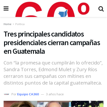
Home
Política
Tres principales candidatos
presidenciales cierran campañas
en Guatemala
Con “la promesa que cumplirán lo ofrecido”,
Sandra Torres, Edmond Mulet y Zury Ríos
cerraron sus campañas con mítines en
distintos puntos de la capital guatemalteca.
Por
Equipo CA360
3 años hace