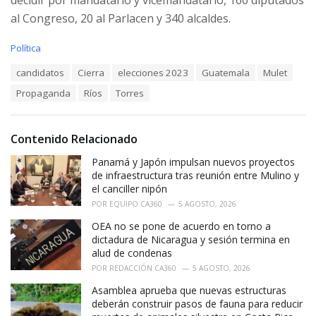
decidir por mandatario y vicemandatario, 160 diputados
al Congreso, 20 al Parlacen y 340 alcaldes.
C
Política
a
T
candidatos
Cierra
elecciones 2023
Guatemala
Mulet
t
a
e
Propaganda
Ríos
Torres
g
g
s
o
:
r
i
Contenido Relacionado
e
Panamá y Japón impulsan nuevos proyectos
s
:
de infraestructura tras reunión entre Mulino y
el canciller nipón
POR
EQUIPO CA360
5 AGOSTO, 2026
OEA no se pone de acuerdo en torno a
dictadura de Nicaragua y sesión termina en
alud de condenas
POR
REDACCIÓN CA360
5 AGOSTO, 2026
Asamblea aprueba que nuevas estructuras
deberán construir pasos de fauna para reducir