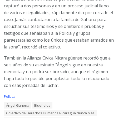
capturó a dos personas y en un proceso judicial lleno
de vacios e ilegalidades, rápidamente dio por cerrado el
caso. Jamás contactaron a la familia de Gahona para
escuchar sus testimonios y se omitieron pruebas y
testigos que señalaban a la Policia y grupos
paraestatales como los únicos que estaban armados en
la zona”, recordó el colectivo.
También la Alianza Cívica Nicaragüense
recordó que a
seis años de su asesinato “Ángel sigue en nuestra
memoria y no podrá ser borrado, aunque el régimen
haga todo lo posible por aplastar todo lo relacionado
con esas jornadas de lucha”.
C
Política
a
T
Ángel Gahona
Bluefields
t
a
e
Colectivo de Derechos Humanos Nicaragua Nunca Más
g
g