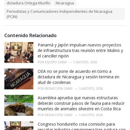
s
o
dictadura Ortega-Murillo
Nicaragua
:
r
Periodistas y Comunicadores Independientes de Nicaragua
i
(PCIN)
e
s
:
Contenido Relacionado
Panamá y Japón impulsan nuevos proyectos
de infraestructura tras reunión entre Mulino y
el canciller nipón
POR
EQUIPO CA360
5 AGOSTO, 2026
OEA no se pone de acuerdo en torno a
dictadura de Nicaragua y sesión termina en
alud de condenas
POR
REDACCIÓN CA360
5 AGOSTO, 2026
Asamblea aprueba que nuevas estructuras
deberán construir pasos de fauna para reducir
muertes de animales silvestre en Costa Rica
POR
REDACCIÓN CA360
5 AGOSTO, 2026
Congreso hondureño crea comisión para
rescatar industria camaronera tras ruptura con