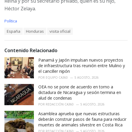
Reina y por su secretario privado, quien es su hijo,
Héctor Zelaya.
C
Política
a
T
España
Honduras
visita oficial
t
a
e
g
g
s
o
Contenido Relacionado
:
r
i
Panamá y Japón impulsan nuevos proyectos
e
de infraestructura tras reunión entre Mulino y
s
el canciller nipón
:
POR
EQUIPO CA360
5 AGOSTO, 2026
OEA no se pone de acuerdo en torno a
dictadura de Nicaragua y sesión termina en
alud de condenas
POR
REDACCIÓN CA360
5 AGOSTO, 2026
Asamblea aprueba que nuevas estructuras
deberán construir pasos de fauna para reducir
muertes de animales silvestre en Costa Rica
POR
REDACCIÓN CA360
5 AGOSTO, 2026