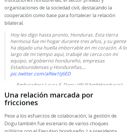
organizaciones de la sociedad civil, destacando la
cooperación como base para fortalecer la relación
bilateral.
Hoy les digo hasta pronto, Honduras. Esta tierra
hermosa fue mi hogar durante tres años, y su gente
ha dejado una huella imborrable en mi corazón. A lo
largo de mi tiempo aquí, trabajé de cerca con mi
equipo, el gobierno hondureño, empresas
Estadounidenses y Hondureñas,…
pic.twitter.com/alNw1tj6ED
— Embajadora Laura F. Dogu (@USAmbHonduras)
April 18, 2025
Una relación marcada por
fricciones
Pese a los esfuerzos de colaboración, la gestión de
Dogu también fue escenario de varios choques
públicos con el Ejecutivo hondureño. La presidenta