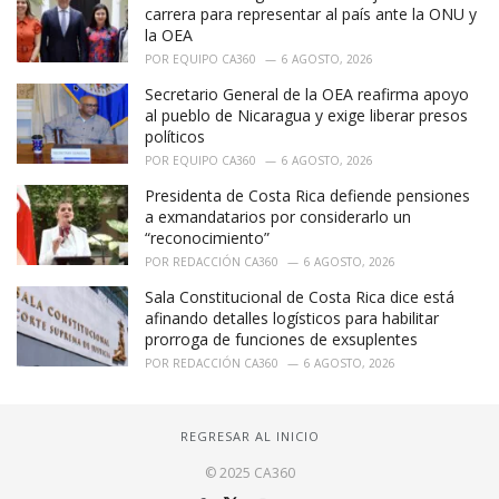
carrera para representar al país ante la ONU y
la OEA
POR
EQUIPO CA360
6 AGOSTO, 2026
Secretario General de la OEA reafirma apoyo
al pueblo de Nicaragua y exige liberar presos
políticos
POR
EQUIPO CA360
6 AGOSTO, 2026
Presidenta de Costa Rica defiende pensiones
a exmandatarios por considerarlo un
“reconocimiento”
POR
REDACCIÓN CA360
6 AGOSTO, 2026
Sala Constitucional de Costa Rica dice está
afinando detalles logísticos para habilitar
prorroga de funciones de exsuplentes
POR
REDACCIÓN CA360
6 AGOSTO, 2026
REGRESAR AL INICIO
© 2025 CA360