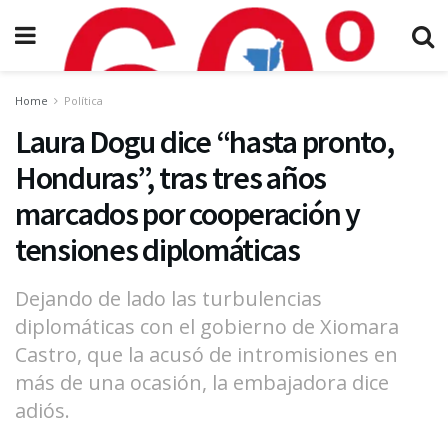
Home
Política
Laura Dogu dice “hasta pronto,
Honduras”, tras tres años
marcados por cooperación y
tensiones diplomáticas
Dejando de lado las turbulencias
diplomáticas con el gobierno de Xiomara
Castro, que la acusó de intromisiones en
más de una ocasión, la embajadora dice
adiós.