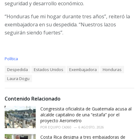
seguridad y desarrollo económico.
“Honduras fue mi hogar durante tres años”, reiteró la
exembajadora en su despedida. “Nuestros lazos
seguirán siendo fuertes”.
C
Política
a
T
Despedida
Estados Unidos
Exembajadora
Honduras
t
a
e
Laura Dogu
g
g
s
o
:
r
i
Contenido Relacionado
e
Congresista oficialista de Guatemala acusa al
s
:
alcalde capitalino de una “estafa” por el
proyecto Aerometro
POR
EQUIPO CA360
6 AGOSTO, 2026
Costa Rica designa a tres embajadoras de