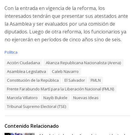
Con la entrada en vigencia de la reforma, los
interesados tendrán que presentar sus atestados ante
la Asamblea y ser evaluados por una comisión de
diputados. Luego de otra reforma, los funcionarios ya
no ejercerán en períodos de cinco años sino de seis.
C
Política
a
T
Acción Ciudadana
Alianza Republicana Nacionalista (Arena)
t
a
e
Asamblea Legislativa
Caleb Navarro
g
g
s
o
Constitución de la República
El Salvador
FMLN
:
r
Frente Farabundo Martí para la Liberación Nacional (FMLN)
i
e
Marcela Villatoro
Nayib Bukele
Nuevas Ideas
s
:
Tribunal Supremo Electoral (TSE)
Contenido Relacionado