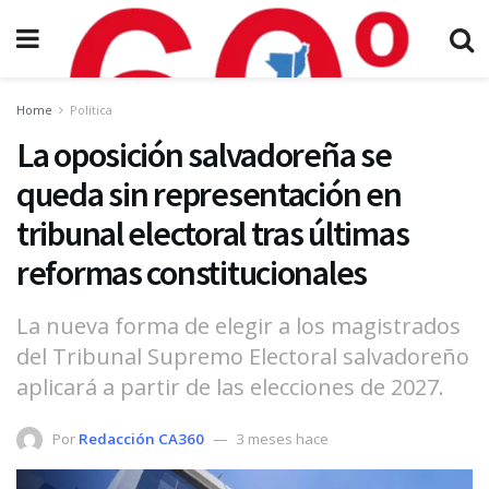
Home
Política
La oposición salvadoreña se
queda sin representación en
tribunal electoral tras últimas
reformas constitucionales
La nueva forma de elegir a los magistrados
del Tribunal Supremo Electoral salvadoreño
aplicará a partir de las elecciones de 2027.
Por
Redacción CA360
3 meses hace