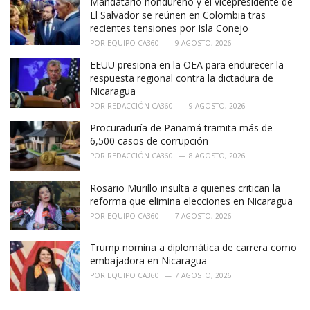
Mandatario hondureño y el vicepresidente de
El Salvador se reúnen en Colombia tras
recientes tensiones por Isla Conejo
POR
EQUIPO CA360
9 AGOSTO, 2026
EEUU presiona en la OEA para endurecer la
respuesta regional contra la dictadura de
Nicaragua
POR
REDACCIÓN CA360
9 AGOSTO, 2026
Procuraduría de Panamá tramita más de
6,500 casos de corrupción
POR
REDACCIÓN CA360
8 AGOSTO, 2026
Rosario Murillo insulta a quienes critican la
reforma que elimina elecciones en Nicaragua
POR
EQUIPO CA360
7 AGOSTO, 2026
Trump nomina a diplomática de carrera como
embajadora en Nicaragua
POR
EQUIPO CA360
7 AGOSTO, 2026