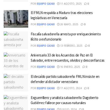
POR
EQUIPO CA360
11 AGOSTO, 2025
0
El FMLN respalda a Maduro tras elecciones
legislativas en Venezuela
POR
EQUIPO CA360
26 MAYO, 2025
0
Fiscalía salvadoreña arresta por enriquecimiento
ilícito a exfuncionario
POR
EQUIPO CA360
13 FEBRERO, 2025
0
Aniversario 33 de los Acuerdos de Paz en El
Salvador, entre recuerdos, olvidos y desconfianzas
POR
EQUIPO CA360
16 ENERO, 2025
0
El decaído partido salvadoreño FMLN insiste en
defender al dictador venezolano
POR
EQUIPO CA360
17 AGOSTO, 2024
0
Exguerrillero y analista salvadoreño Dagoberto
Gutiérrez fallece por causas naturales
POR
EQUIPO CA360
9 JULIO, 2024
0