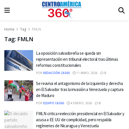
Home
Tag
FMLN
Tag:
FMLN
La oposición salvadoreña se queda sin
representación en tribunal electoral tras últimas
reformas constitucionales
POR
REDACCIÓN CA360
11 MAYO, 2026
0
Se reaviva el antagonismo de la izquierda y derecha
en El Salvador tras la invasión a Venezuela y captura
de Maduro
POR
EQUIPO CA360
4 ENERO, 2026
0
FMLN critica reelección presidencial en El Salvador y
acusa a EE UU de complicidad, pero respalda
regímenes de Nicaragua y Venezuela