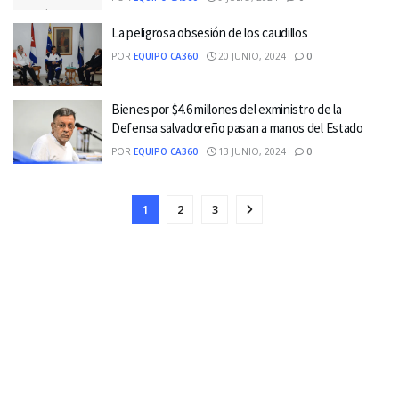
La peligrosa obsesión de los caudillos
POR
EQUIPO CA360
20 JUNIO, 2024
0
Bienes por $4.6 millones del exministro de la
Defensa salvadoreño pasan a manos del Estado
POR
EQUIPO CA360
13 JUNIO, 2024
0
1
2
3