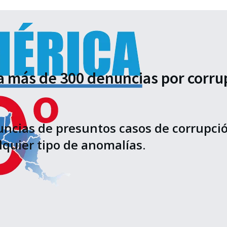
más de 300 denuncias por corrupc
uncias de presuntos casos de corrupci
lquier tipo de anomalías.