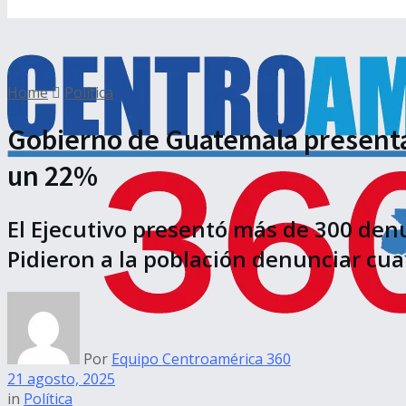
Home
Política
Gobierno de Guatemala presenta 
un 22%
El Ejecutivo presentó más de 300 den
Pidieron a la población denunciar cua
Por
Equipo Centroamérica 360
21 agosto, 2025
in
Política