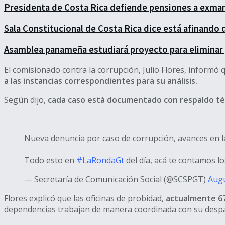
Presidenta de Costa Rica defiende pensiones a exma
Sala Constitucional de Costa Rica dice está afinando 
Asamblea panameña estudiará proyecto para eliminar p
El comisionado contra la corrupción, Julio Flores, informó
a las instancias correspondientes para su análisis.
Según dijo,
cada caso está documentado con respaldo técn
Nueva denuncia por caso de corrupción, avances en la
Todo esto en
#LaRondaGt
del día, acá te contamos lo
— Secretaría de Comunicación Social (@SCSPGT)
Augu
Flores explicó que las oficinas de probidad,
actualmente 67 
dependencias trabajan de manera coordinada con su despach