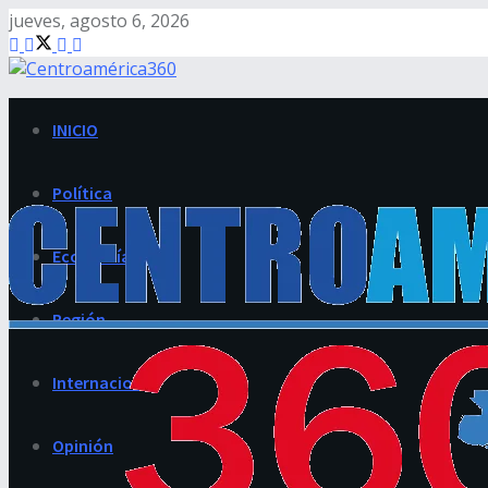
jueves, agosto 6, 2026
INICIO
Política
Economía
Región
Internacional
Opinión