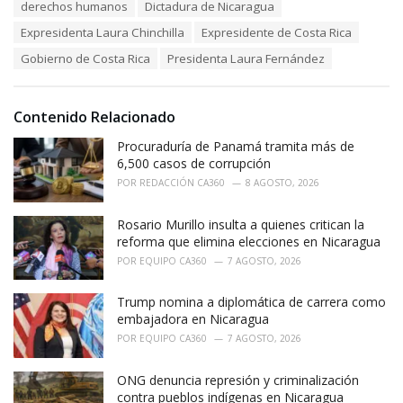
T
derechos humanos
Dictadura de Nicaragua
t
a
e
Expresidenta Laura Chinchilla
Expresidente de Costa Rica
g
g
s
o
Gobierno de Costa Rica
Presidenta Laura Fernández
:
r
i
e
Contenido Relacionado
s
:
Procuraduría de Panamá tramita más de
6,500 casos de corrupción
POR
REDACCIÓN CA360
8 AGOSTO, 2026
Rosario Murillo insulta a quienes critican la
reforma que elimina elecciones en Nicaragua
POR
EQUIPO CA360
7 AGOSTO, 2026
Trump nomina a diplomática de carrera como
embajadora en Nicaragua
POR
EQUIPO CA360
7 AGOSTO, 2026
ONG denuncia represión y criminalización
contra pueblos indígenas en Nicaragua