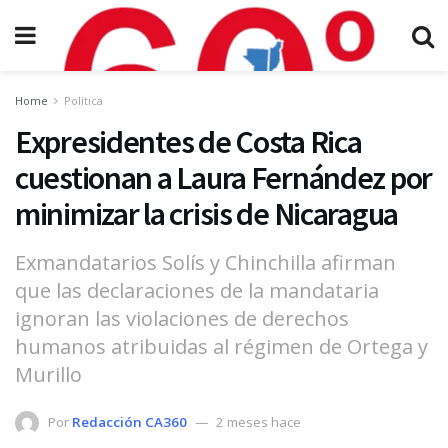
Home
Política
Expresidentes de Costa Rica
cuestionan a Laura Fernández por
minimizar la crisis de Nicaragua
Exmandatarios Solís y Chinchilla afirman
que las declaraciones de la mandataria
ignoran las violaciones de derechos
humanos atribuidas al régimen de Ortega y
Murillo
Por
Redacción CA360
2 meses hace