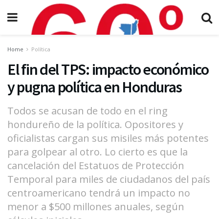
Home
Política
El fin del TPS: impacto económico
y pugna política en Honduras
Todos se acusan de todo en el ring
hondureño de la política. Opositores y
oficialistas cargan sus misiles más potentes
para golpear al otro. Lo cierto es que la
cancelación del Estatuos de Protección
Temporal para miles de ciudadanos del país
centroamericano tendrá un impacto no
menor a $500 millones anuales, según