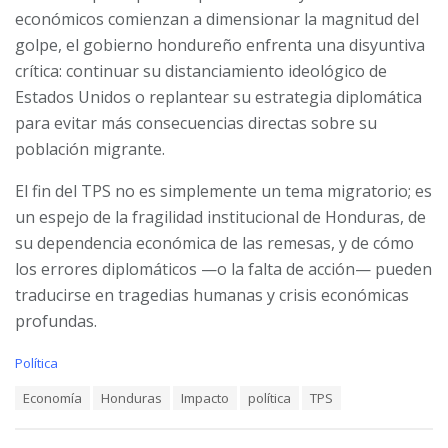
económicos comienzan a dimensionar la magnitud del
golpe, el gobierno hondureño enfrenta una disyuntiva
crítica: continuar su distanciamiento ideológico de
Estados Unidos o replantear su estrategia diplomática
para evitar más consecuencias directas sobre su
población migrante.
El fin del TPS no es simplemente un tema migratorio; es
un espejo de la fragilidad institucional de Honduras, de
su dependencia económica de las remesas, y de cómo
los errores diplomáticos —o la falta de acción— pueden
traducirse en tragedias humanas y crisis económicas
profundas.
C
Política
a
T
Economía
Honduras
Impacto
política
TPS
t
a
e
g
g
s