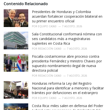
o
Contenido Relacionado
:
r
i
Presidentes de Honduras y Colombia
e
acuerdan fortalecer cooperación bilateral en
s
su primer encuentro oficial
:
POR
EQUIPO CA360
7 AGOSTO, 2026
Sala Constitucional conformará nómina con
seis candidatos más a magistraturas
suplentes en Costa Rica
POR
REDACCIÓN CA360
7 AGOSTO, 2026
Fiscalía costarricense abre proceso contra
presidenta Fernández y ministro Chaves por
supuesto nombramiento ilegal de nueva
directora policial
POR
REDACCIÓN CA360
7 AGOSTO, 2026
Honduras reforma la Ley del Registro
Nacional para identificar a menores y facilitar
trámites por defunciones en el extranjero
POR
EQUIPO CA360
7 AGOSTO, 2026
Costa Rica: miles salen en defensa del Poder