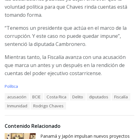
voluntad política para que Chaves rinda cuentas está
tomando forma.
“Tenemos un presidente que actúa en el marco de la
corrupción. Y este caso no puede quedar impune”,
sentenció la diputada Cambronero.
Mientras tanto, la Fiscalía avanza con una acusación
que marca un antes y un después en la rendición de
cuentas del poder ejecutivo costarricense.
C
Política
a
T
acusación
BCIE
Costa Rica
Delito
diputados
Fiscalía
t
a
e
Inmunidad
Rodrigo Chaves
g
g
s
o
:
r
i
Contenido Relacionado
e
Panamá y Japón impulsan nuevos proyectos
s