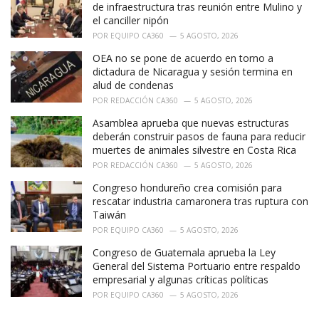
:
de infraestructura tras reunión entre Mulino y
el canciller nipón
POR
EQUIPO CA360
5 AGOSTO, 2026
OEA no se pone de acuerdo en torno a
dictadura de Nicaragua y sesión termina en
alud de condenas
POR
REDACCIÓN CA360
5 AGOSTO, 2026
Asamblea aprueba que nuevas estructuras
deberán construir pasos de fauna para reducir
muertes de animales silvestre en Costa Rica
POR
REDACCIÓN CA360
5 AGOSTO, 2026
Congreso hondureño crea comisión para
rescatar industria camaronera tras ruptura con
Taiwán
POR
EQUIPO CA360
5 AGOSTO, 2026
Congreso de Guatemala aprueba la Ley
General del Sistema Portuario entre respaldo
empresarial y algunas críticas políticas
POR
EQUIPO CA360
5 AGOSTO, 2026