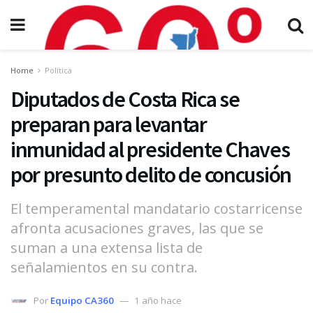
Home
Política
Diputados de Costa Rica se
preparan para levantar
inmunidad al presidente Chaves
por presunto delito de concusión
El temperamental mandatario costarricense
afronta acusaciones graves, las que se
suman a una extensa lista de
señalamientos en su contra.
Por
Equipo CA360
1 año hace