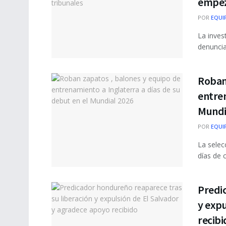
empeza
POR
EQUI
La inves
denuncia
Roban 
entren
Mundi
POR
EQUI
La selec
días de 
Predic
y expu
recibi