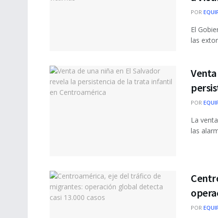
POR
EQUI
El Gobie
las extor
Venta 
persis
POR
EQUI
La venta
las alarm
Centro
operac
POR
EQUI