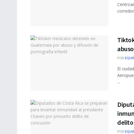
Centroam
corredor
Tikto
abuso 
POR
EQUI
El ciuda
Aeropuer
...
Diputa
inmun
delito
POR
EQUI