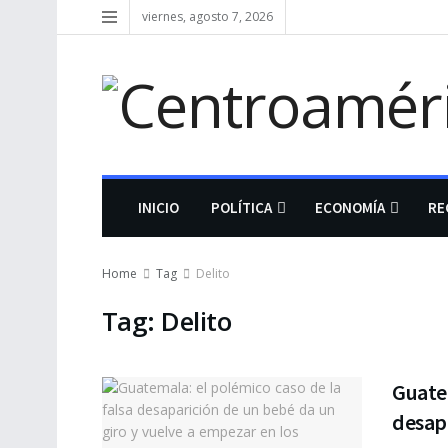
viernes, agosto 7, 2026
INICIO
POLÍTICA
ECONOMÍA
RE
Home
Tag
Delito
Tag:
Delito
Guatem
desapa