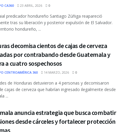
PO CA360
23 ABRIL, 2026
0
uial predicador hondureño Santiago Zúñiga reapareció
ente tras su liberación y posterior expulsión de El Salvador.
rritorio hondureño, ...
as decomisa cientos de cajas de cerveza
sadas por contrabando desde Guatemala y
ra a cuatro sospechosos
PO CENTROAMÉRICA 360
14 MARZO, 2026
0
des de Honduras detuvieron a 4 personas y decomisaron
de cajas de cerveza que habrían ingresado ilegalmente desde
a ...
mala anuncia estrategia que busca combatir
iones desde cárceles y fortalecer protección
imas