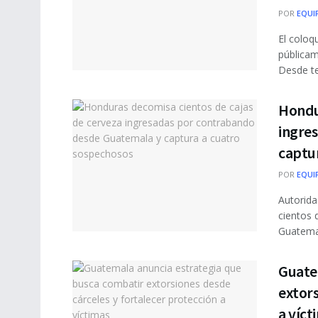
POR
EQUI
El coloq
públicam
Desde te
Hondur
ingre
captu
POR
EQUI
Autorida
cientos 
Guatemal
Guate
extors
a víct