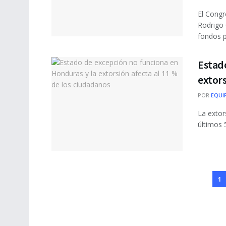
El Congr
Rodrigo 
fondos pú
Estado
extors
POR
EQUI
La extor
últimos 5
1