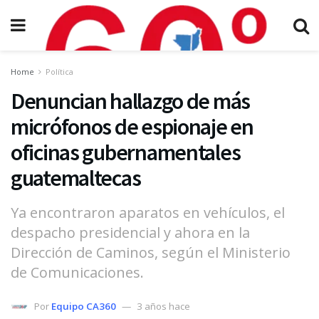
Home
Política
Denuncian hallazgo de más
micrófonos de espionaje en
oficinas gubernamentales
guatemaltecas
Ya encontraron aparatos en vehículos, el
despacho presidencial y ahora en la
Dirección de Caminos, según el Ministerio
de Comunicaciones.
Por
Equipo CA360
3 años hace