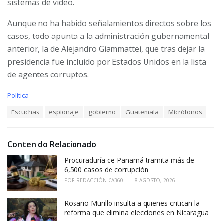
sistemas de video.
Aunque no ha habido señalamientos directos sobre los
casos, todo apunta a la administración gubernamental
anterior, la de Alejandro Giammattei, que tras dejar la
presidencia fue incluido por Estados Unidos en la lista
de agentes corruptos.
C
Política
a
T
Escuchas
espionaje
gobierno
Guatemala
Micrófonos
t
a
e
g
g
s
o
Contenido Relacionado
:
r
i
Procuraduría de Panamá tramita más de
e
6,500 casos de corrupción
s
POR
REDACCIÓN CA360
8 AGOSTO, 2026
:
Rosario Murillo insulta a quienes critican la
reforma que elimina elecciones en Nicaragua