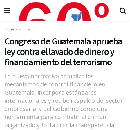
Home
Política
Congreso de Guatemala aprueba
ley contra el lavado de dinero y
financiamiento del terrorismo
La nueva normativa actualiza los
mecanismos de control financiero en
Guatemala, incorpora estándares
internacionales y recibe respaldo del sector
empresarial y del Gobierno como una
herramienta para combatir el crimen
organizado y fortalecer la transparencia