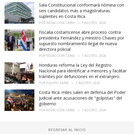
Sala Constitucional conformará nómina con
seis candidatos más a magistraturas
suplentes en Costa Rica
POR
REDACCIÓN CA360
7 AGOSTO, 2026
Fiscalía costarricense abre proceso contra
presidenta Fernández y ministro Chaves por
supuesto nombramiento ilegal de nueva
directora policial
POR
REDACCIÓN CA360
7 AGOSTO, 2026
Honduras reforma la Ley del Registro
Nacional para identificar a menores y facilitar
trámites por defunciones en el extranjero
POR
EQUIPO CA360
7 AGOSTO, 2026
Costa Rica: miles salen en defensa del Poder
Judicial ante acusaciones de "golpistas" del
gobierno
POR
REDACCIÓN CA360
7 AGOSTO, 2026
REGRESAR AL INICIO