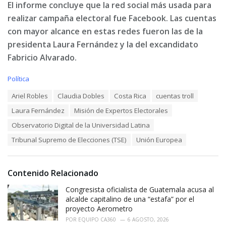
El informe concluye que la red social más usada para
realizar campaña electoral fue Facebook. Las cuentas
con mayor alcance en estas redes fueron las de la
presidenta Laura Fernández y la del excandidato
Fabricio Alvarado.
C
Política
a
T
Ariel Robles
Claudia Dobles
Costa Rica
cuentas troll
t
a
e
Laura Fernández
Misión de Expertos Electorales
g
g
s
o
Observatorio Digital de la Universidad Latina
:
r
Tribunal Supremo de Elecciones (TSE)
Unión Europea
i
e
s
:
Contenido Relacionado
Congresista oficialista de Guatemala acusa al
alcalde capitalino de una “estafa” por el
proyecto Aerometro
POR
EQUIPO CA360
6 AGOSTO, 2026