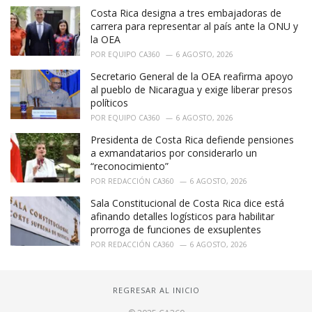
Costa Rica designa a tres embajadoras de
carrera para representar al país ante la ONU y
la OEA
POR
EQUIPO CA360
6 AGOSTO, 2026
Secretario General de la OEA reafirma apoyo
al pueblo de Nicaragua y exige liberar presos
políticos
POR
EQUIPO CA360
6 AGOSTO, 2026
Presidenta de Costa Rica defiende pensiones
a exmandatarios por considerarlo un
“reconocimiento”
POR
REDACCIÓN CA360
6 AGOSTO, 2026
Sala Constitucional de Costa Rica dice está
afinando detalles logísticos para habilitar
prorroga de funciones de exsuplentes
POR
REDACCIÓN CA360
6 AGOSTO, 2026
REGRESAR AL INICIO