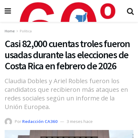
Home
Política
Casi 82,000 cuentas troles fueron
usadas durante las elecciones de
Costa Rica en febrero de 2026
Claudia Dobles y Ariel Robles fueron los
candidatos que recibieron más ataques en
redes sociales según un informe de la
Unión Europea.
Por
Redacción CA360
3 meses hace