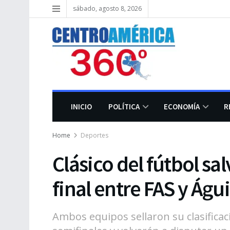
sábado, agosto 8, 2026
INICIO
POLÍTICA
ECONOMÍA
R
Home
Deportes
Clásico del fútbol sa
final entre FAS y Águ
Ambos equipos sellaron su clasificac