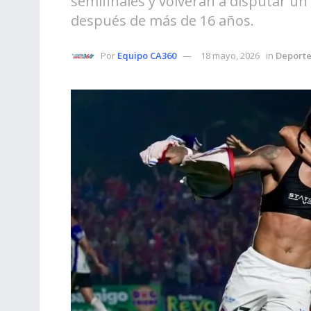
semifinales y volverán a disputar u
después de más de 16 años.
Por
Equipo CA360
18 mayo, 2026
in
Deporte