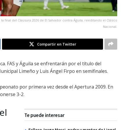
a final del Clausura 2026 de El Salvador contra Águila, reeditando el Clásico
Nacional.
Compartir en Twitter
ica. FAS y Águila se enfrentarán por el título del
nicipal Limeño y Luis Ángel Firpo en semifinales.
ampeonato por primera vez desde el Apertura 2009. En
ponerse 3-2.
el
Te puede interesar
Fallece Jorge Messi, padre y mentor de Lionel