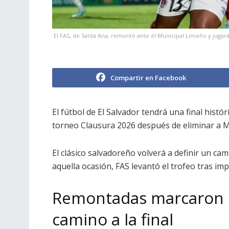
El FAS, de Santa Ana, remontó ante el Municipal Limeño y jugará l
Compartir en Facebook
El fútbol de El Salvador tendrá una final histór
torneo Clausura 2026 después de eliminar a Mu
El clásico salvadoreño volverá a definir un c
aquella ocasión, FAS levantó el trofeo tras im
Remontadas marcaron 
camino a la final