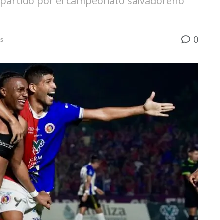
n partido por el campeonato salvadoreño
0
s