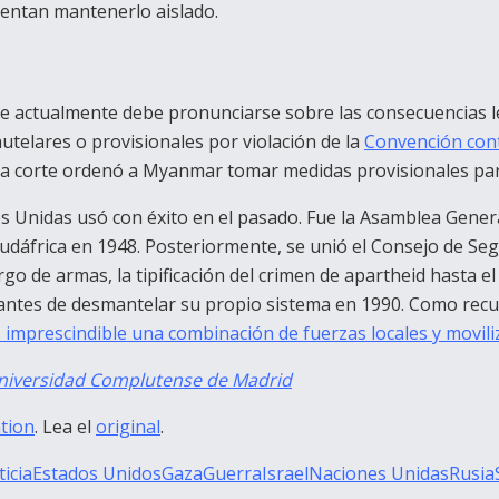
ntentan mantenerlo aislado.
que actualmente debe pronunciarse sobre las consecuencias le
utelares o provisionales por violación de la
Convención cont
, la corte ordenó a Myanmar tomar medidas provisionales par
Unidas usó con éxito en el pasado. Fue la Asamblea General 
Sudáfrica en 1948. Posteriormente, se unió el Consejo de Se
de armas, la tipificación del crimen de apartheid hasta el 
antes de desmantelar su propio sistema en 1990. Como recu
s imprescindible una combinación de fuerzas locales y movili
niversidad Complutense de Madrid
tion
. Lea el
original
.
icia
Estados Unidos
Gaza
Guerra
Israel
Naciones Unidas
Rusia