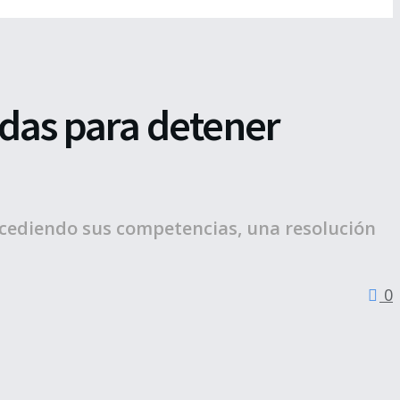
das para detener
xcediendo sus competencias, una resolución
0