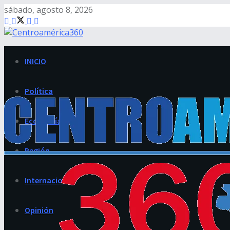
sábado, agosto 8, 2026
INICIO
Política
Economía
Región
Internacional
Opinión