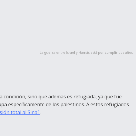
La guerra entre Israel y Hamás está por cumplir dos años.
esa condición, sino que además es refugiada, ya que fue
pa específicamente de los palestinos. A estos refugiados
ón total al Sinaí
.