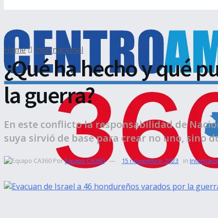
Home
Internacional
¿Qué ha hecho y qué p
la guerra?
En este conflicto la responsabilidad de Nac
suya sirvió de base para crear no uno, sino d
Por
Equipo CA360
15 noviembre, 2023
in
Internaci