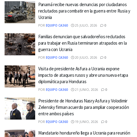
Panamá recibe nuevas denuncias por ciudadanos
reclutados para combatir en la guerra entre Rusia y
Ucrania
POR
EQUIPO CA360
25 JULIO, 2026
0
Familias denuncian que salvadoreños reclutados
para trabajar en Rusia terminaron atrapados en la
guerra con Ucrania
POR
EQUIPO CA360
20 JULIO, 2026
0
Visita de presidente Asfura a Ucrania expone
impacto de ataques rusos y abre una nueva etapa
diplomática para Honduras
POR
EQUIPO CA360
21 JUNIO, 2026
0
Presidente de Honduras Nasry Asfura y Volodimir
Zelensky firman acuerdo para ampliar cooperación
entre ambos países
POR
EQUIPO CA360
19 JUNIO, 2026
0
Mandatario hondureño llega a Ucrania para reunión