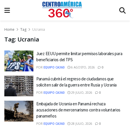
Home
Tag
Ucrania
Tag:
Ucrania
Juez EEUU permite limitar permisos laborales para
beneficiarios del TPS
POR
EQUIPO CA360
6 AGOSTO, 2026
0
Panamá cubrirá el regreso de ciudadanos que
soliciten salir de la guerra entre Rusia y Ucrania
POR
EQUIPO CA360
29 JULIO, 2026
0
Embajada de Ucrania en Panamá rechaza
acusaciones de mercenarismo contra voluntarios
panameños
POR
EQUIPO CA360
28 JULIO, 2026
0