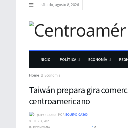
sábado, agosto 8, 2026
INICIO
POLÍTICA
ECONOMÍA
REG
Home
Economía
Taiwán prepara gira comerci
centroamericano
POR
EQUIPO CA360
9 ENERO, 2023
IN
ECONOMÍA
0