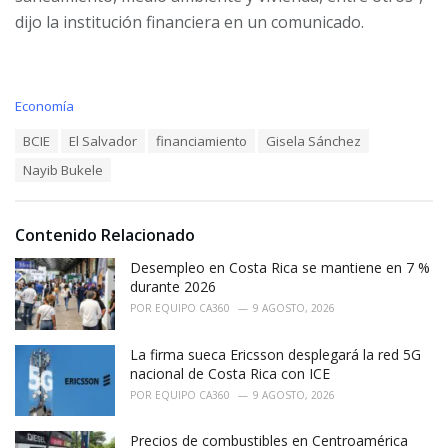
dijo la institución financiera en un comunicado.
C
Economía
a
T
BCIE
El Salvador
financiamiento
Gisela Sánchez
t
a
e
Nayib Bukele
g
g
s
o
:
r
i
Contenido Relacionado
e
Desempleo en Costa Rica se mantiene en 7 %
s
:
durante 2026
POR
EQUIPO CA360
9 AGOSTO, 2026
La firma sueca Ericsson desplegará la red 5G
nacional de Costa Rica con ICE
POR
EQUIPO CA360
9 AGOSTO, 2026
Precios de combustibles en Centroamérica