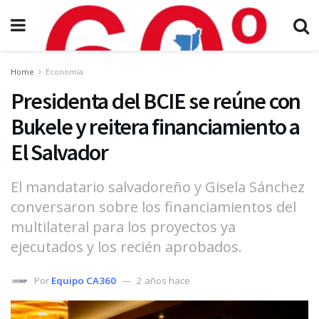
Home
Economía
Presidenta del BCIE se reúne con
Bukele y reitera financiamiento a
El Salvador
El mandatario salvadoreño y Gisela Sánchez
conversaron sobre los financiamientos del
multilateral para los proyectos ya
ejecutados y los recién aprobados.
Por
Equipo CA360
2 años hace