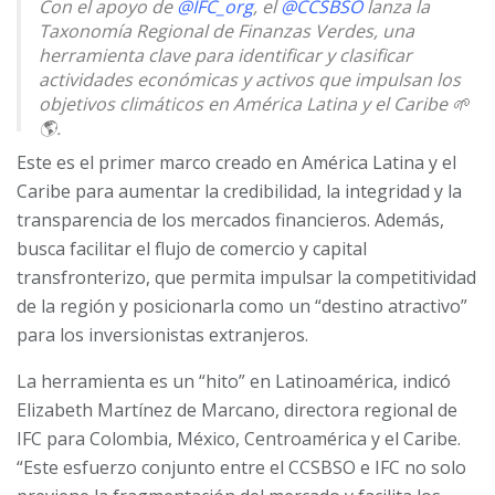
Con el apoyo de
@IFC_org
, el
@CCSBSO
lanza la
Taxonomía Regional de Finanzas Verdes, una
herramienta clave para identificar y clasificar
actividades económicas y activos que impulsan los
objetivos climáticos en América Latina y el Caribe 🌱
🌎.
Este es el primer marco creado en América Latina y el
Conoce más 👇.
pic.twitter.com/hAp3xqtZgd
Caribe para aumentar la credibilidad, la integridad y la
transparencia de los mercados financieros. Además,
— IFC América Latina y el Caribe (@IFC_LAC)
December 3, 2024
busca facilitar el flujo de comercio y capital
transfronterizo, que permita impulsar la competitividad
de la región y posicionarla como un “destino atractivo”
para los inversionistas extranjeros.
La herramienta es un “hito” en Latinoamérica, indicó
Elizabeth Martínez de Marcano, directora regional de
IFC para Colombia, México, Centroamérica y el Caribe.
“Este esfuerzo conjunto entre el CCSBSO e IFC no solo