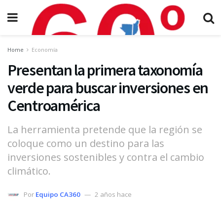
Home
Economía
Presentan la primera taxonomía
verde para buscar inversiones en
Centroamérica
La herramienta pretende que la región se
coloque como un destino para las
inversiones sostenibles y contra el cambio
climático.
Por
Equipo CA360
2 años hace