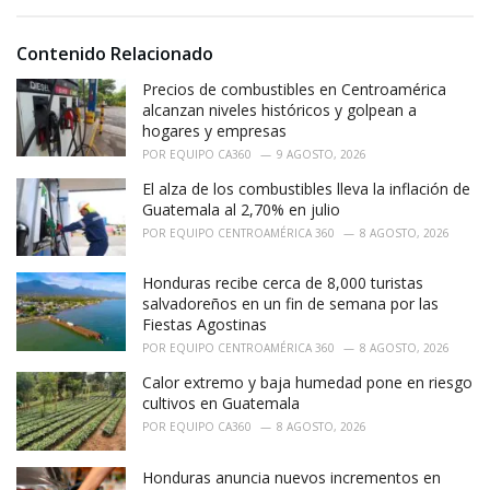
e
g
g
s
o
Contenido Relacionado
:
r
i
Precios de combustibles en Centroamérica
e
alcanzan niveles históricos y golpean a
s
hogares y empresas
:
POR
EQUIPO CA360
9 AGOSTO, 2026
El alza de los combustibles lleva la inflación de
Guatemala al 2,70% en julio
POR
EQUIPO CENTROAMÉRICA 360
8 AGOSTO, 2026
Honduras recibe cerca de 8,000 turistas
salvadoreños en un fin de semana por las
Fiestas Agostinas
POR
EQUIPO CENTROAMÉRICA 360
8 AGOSTO, 2026
Calor extremo y baja humedad pone en riesgo
cultivos en Guatemala
POR
EQUIPO CA360
8 AGOSTO, 2026
Honduras anuncia nuevos incrementos en