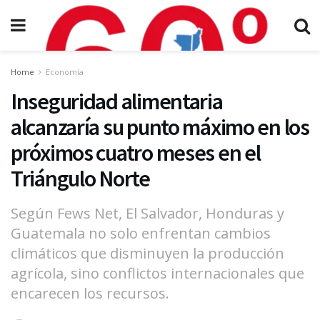
Home
Economía
Inseguridad alimentaria
alcanzaría su punto máximo en los
próximos cuatro meses en el
Triángulo Norte
Según Fews Net, El Salvador, Honduras y
Guatemala no solo enfrentan cambios
climáticos que disminuyen la producción
agrícola, sino conflictos internacionales que
encarecen los recursos.