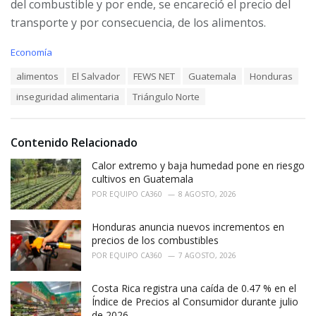
del combustible y por ende, se encareció el precio del
transporte y por consecuencia, de los alimentos.
C
Economía
a
T
alimentos
El Salvador
FEWS NET
Guatemala
Honduras
t
a
e
inseguridad alimentaria
Triángulo Norte
g
g
s
o
:
r
i
Contenido Relacionado
e
Calor extremo y baja humedad pone en riesgo
s
:
cultivos en Guatemala
POR
EQUIPO CA360
8 AGOSTO, 2026
Honduras anuncia nuevos incrementos en
precios de los combustibles
POR
EQUIPO CA360
7 AGOSTO, 2026
Costa Rica registra una caída de 0.47 % en el
Índice de Precios al Consumidor durante julio
de 2026