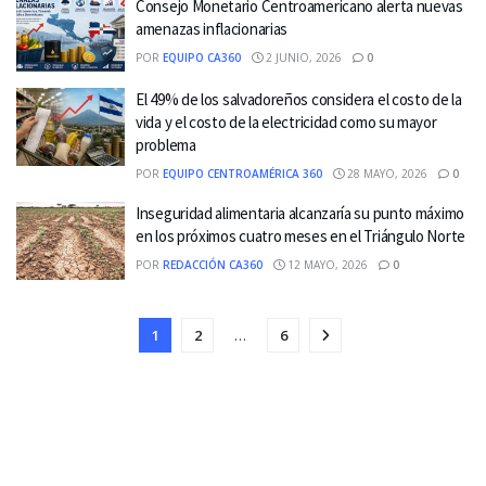
Consejo Monetario Centroamericano alerta nuevas
amenazas inflacionarias
POR
EQUIPO CA360
2 JUNIO, 2026
0
El 49% de los salvadoreños considera el costo de la
vida y el costo de la electricidad como su mayor
problema
POR
EQUIPO CENTROAMÉRICA 360
28 MAYO, 2026
0
Inseguridad alimentaria alcanzaría su punto máximo
en los próximos cuatro meses en el Triángulo Norte
POR
REDACCIÓN CA360
12 MAYO, 2026
0
1
2
…
6