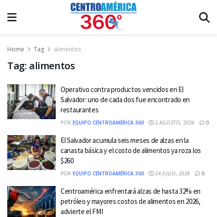
Home
Tag
alimentos
Tag:
alimentos
Operativo contra productos vencidos en El
Salvador: uno de cada dos fue encontrado en
restaurantes
POR
EQUIPO CENTROAMÉRICA 360
2 AGOSTO, 2026
0
El Salvador acumula seis meses de alzas en la
canasta básica y el costo de alimentos ya roza los
$260
POR
EQUIPO CENTROAMÉRICA 360
24 JULIO, 2026
0
Centroamérica enfrentará alzas de hasta 32% en
petróleo y mayores costos de alimentos en 2026,
advierte el FMI