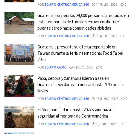
POR
EQUIPO CENTROAMÉRICA 360
14 JULIO, 2026
0
Guatemala supera las 29,000 personas afectadas en
esta temporada de lluvias mientras continúa el
puente aéreo hacia comunidades aisladas
POR
EQUIPO CENTROAMÉRICA 360
13 JULIO, 2026
0
Guatemala presenta su oferta exportable en
Taiwán durante la feria internacional Food Taipei
2026
POR
EQUIPO CA360
1 JULIO, 2026
0
Papa, cebolla y zanahoria lideran alzas en
Guatemala: verduras aumentan hasta 40% por las
lluvias
POR
EQUIPO CENTROAMÉRICA 360
17 JUNIO, 2026
0
El Niño podría durar hasta 2027 y amenaza la
seguridad alimentaria de Centroamérica
POR
EQUIPO CENTROAMÉRICA 360
6 JUNIO, 2026
0