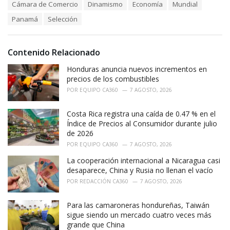
T
Cámara de Comercio
Dinamismo
Economía
Mundial
t
a
e
Panamá
Selección
g
g
s
o
:
r
i
Contenido Relacionado
e
Honduras anuncia nuevos incrementos en
s
:
precios de los combustibles
POR
EQUIPO CA360
7 AGOSTO, 2026
Costa Rica registra una caída de 0.47 % en el
Índice de Precios al Consumidor durante julio
de 2026
POR
EQUIPO CA360
7 AGOSTO, 2026
La cooperación internacional a Nicaragua casi
desaparece, China y Rusia no llenan el vacío
POR
REDACCIÓN CA360
7 AGOSTO, 2026
Para las camaroneras hondureñas, Taiwán
sigue siendo un mercado cuatro veces más
grande que China