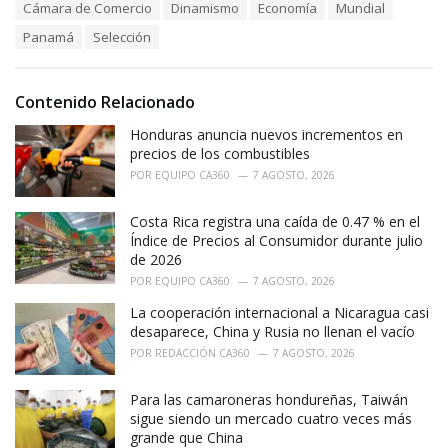
T
Cámara de Comercio
Dinamismo
Economía
Mundial
t
a
e
Panamá
Selección
g
g
s
o
:
r
i
Contenido Relacionado
e
Honduras anuncia nuevos incrementos en
s
:
precios de los combustibles
POR
EQUIPO CA360
7 AGOSTO, 2026
Costa Rica registra una caída de 0.47 % en el
Índice de Precios al Consumidor durante julio
de 2026
POR
EQUIPO CA360
7 AGOSTO, 2026
La cooperación internacional a Nicaragua casi
desaparece, China y Rusia no llenan el vacío
POR
REDACCIÓN CA360
7 AGOSTO, 2026
Para las camaroneras hondureñas, Taiwán
sigue siendo un mercado cuatro veces más
grande que China