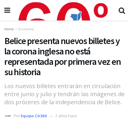
Home
Economía
Belice presenta nuevos billetes y
la corona inglesa no está
representada por primera vez en
su historia
Los nuevos billetes entrarán en circulación
entre junio y julio y tendrán las imágenes de
dos próceres de la independencia de Belice.
Por
Equipo CA360
2 años hace