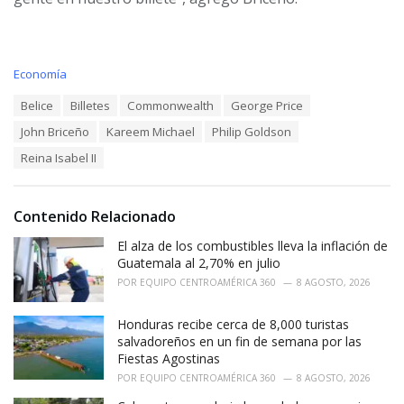
C
Economía
a
T
Belice
Billetes
Commonwealth
George Price
t
a
e
John Briceño
Kareem Michael
Philip Goldson
g
g
s
o
Reina Isabel II
:
r
i
e
Contenido Relacionado
s
:
El alza de los combustibles lleva la inflación de
Guatemala al 2,70% en julio
POR
EQUIPO CENTROAMÉRICA 360
8 AGOSTO, 2026
Honduras recibe cerca de 8,000 turistas
salvadoreños en un fin de semana por las
Fiestas Agostinas
POR
EQUIPO CENTROAMÉRICA 360
8 AGOSTO, 2026