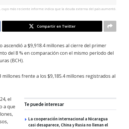
 cuyo más reciente informe indica que la deuda externa del país aumentó.
Compartir en Twitter
 ascendió a $9,918.4 millones al cierre del primer
nto del 8 % en comparación con el mismo período del
uras (BCH).
 millones frente a los $9,185.4 millones registrados al
24, el
Te puede interesar
do a que
llones,
La cooperación internacional a Nicaragua
sos,
casi desaparece, China y Rusia no llenan el