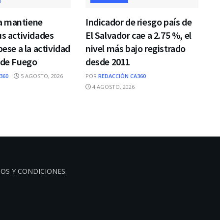
a mantiene
Indicador de riesgo país de
us actividades
El Salvador cae a 2.75 %, el
pese a la actividad
nivel más bajo registrado
 de Fuego
desde 2011
360
5 AGOSTO, 2026
POR
REDACCIÓN CA360
4 AGOSTO, 2026
OS Y CONDICIONES
.