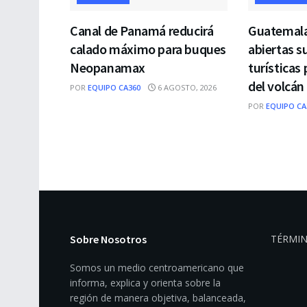
Canal de Panamá reducirá
Guatemal
calado máximo para buques
abiertas s
Neopanamax
turísticas 
del volcán
POR
EQUIPO CA360
6 AGOSTO, 2026
POR
EQUIPO CA
Sobre Nosotros
TÉRMIN
Somos un medio centroamericano que
informa, explica y orienta sobre la
región de manera objetiva, balanceada,