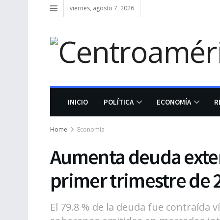
viernes, agosto 7, 2026
INICIO
POLÍTICA
ECONOMÍA
R
Home
Economía
Aumenta deuda exter
primer trimestre de 
El 79.8 % de la deuda fue contraída 