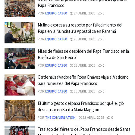
Papa Francisco
POR
EQUIPO CA360
24 ABRIL, 2025
0
Mulino expresa su respeto por fallecimiento del
Papa en la Nunciatura Apostólica en Panamá
POR
EQUIPO CA360
23 ABRIL, 2025
0
Miles de fieles se despiden del Papa Francisco en la
Basílica de San Pedro
POR
EQUIPO CA360
23 ABRIL, 2025
0
Cardenal salvadoreño Rosa Chávez viaja al Vaticano
para funerales del Papa Francisco
POR
EQUIPO CA360
23 ABRIL, 2025
0
El último gesto del papa Francisco: por qué eligió
descansar en Santa Maria Maggiore
POR
THE CONVERSATION
23 ABRIL, 2025
0
Traslado del féretro del Papa Francisco desde Santa