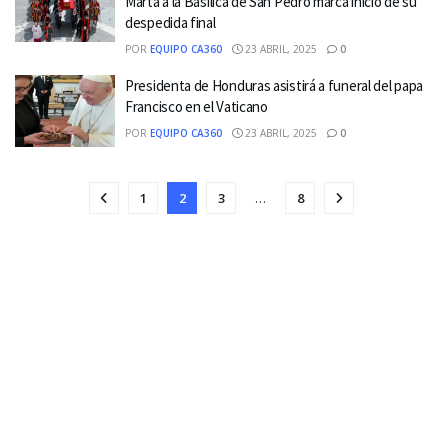
Marta a la Basílica de San Pedro marca inicio de su
despedida final
POR
EQUIPO CA360
23 ABRIL, 2025
0
Presidenta de Honduras asistirá a funeral del papa
Francisco en el Vaticano
POR
EQUIPO CA360
23 ABRIL, 2025
0
1
2
3
…
8