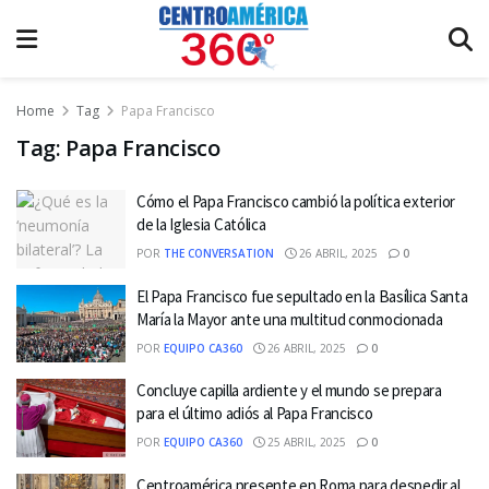
Home
Tag
Papa Francisco
Tag:
Papa Francisco
Cómo el Papa Francisco cambió la política exterior
de la Iglesia Católica
POR
THE CONVERSATION
26 ABRIL, 2025
0
El Papa Francisco fue sepultado en la Basílica Santa
María la Mayor ante una multitud conmocionada
POR
EQUIPO CA360
26 ABRIL, 2025
0
Concluye capilla ardiente y el mundo se prepara
para el último adiós al Papa Francisco
POR
EQUIPO CA360
25 ABRIL, 2025
0
Centroamérica presente en Roma para despedir al