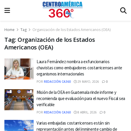
Home
Tag
Organización de los Estados Americanos (OEA)
Tag:
Organización de los Estados
Americanos (OEA)
Laura Fernández nombra a exfuncionarios
chavistas como embajadores costarricenses ante
organismos internacionales
POR
REDACCIÓN CA360
29 MAYO, 2026
0
Misión de la OEA en Guatemala rinde informe y
recomienda que evaluación para el nuevo Fiscal sea
verificable
POR
REDACCIÓN CA360
8 ABRIL, 2026
0
Varias embajadas costarricenses están sin
representación antes del inminente cambio de