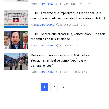
POR
EQUIPO CA360
13 SEPTIEMBRE, 2025
0
EE.UU. advierte que impedirá que China socave la
democracia desde su papel de observador en la OEA
POR
EQUIPO CA360
23 JUNIO, 2025
0
EE.UU. reitera que Nicaragua, Venezuela y Cuba son
“enemigos de la humanidad”
POR
EQUIPO CA360
23 JUNIO, 2025
0
Misión de observadores de la OEA califica
elecciones en Belice como “pacíficas y
transparentes”
POR
EQUIPO CA360
14 MARZO, 2025
0
1
2