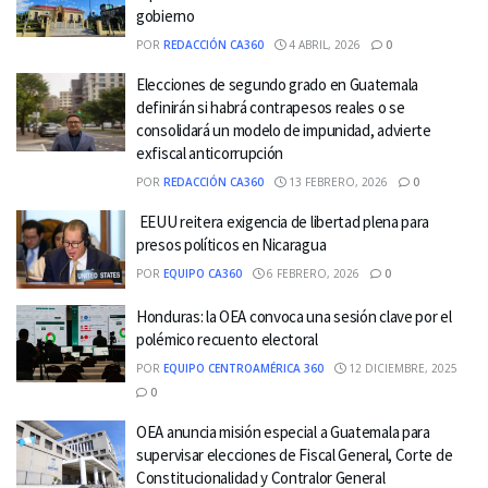
gobierno
POR
REDACCIÓN CA360
4 ABRIL, 2026
0
Elecciones de segundo grado en Guatemala
definirán si habrá contrapesos reales o se
consolidará un modelo de impunidad, advierte
exfiscal anticorrupción
POR
REDACCIÓN CA360
13 FEBRERO, 2026
0
EEUU reitera exigencia de libertad plena para
presos políticos en Nicaragua
POR
EQUIPO CA360
6 FEBRERO, 2026
0
Honduras: la OEA convoca una sesión clave por el
polémico recuento electoral
POR
EQUIPO CENTROAMÉRICA 360
12 DICIEMBRE, 2025
0
OEA anuncia misión especial a Guatemala para
supervisar elecciones de Fiscal General, Corte de
Constitucionalidad y Contralor General