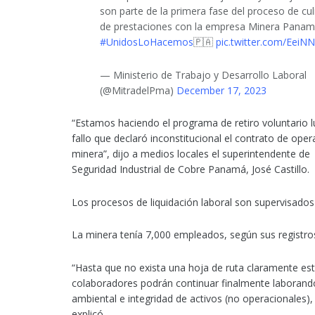
son parte de la primera fase del proceso de cu
de prestaciones con la empresa Minera Panamá
#UnidosLoHacemos
🇵🇦
pic.twitter.com/EeiN
— Ministerio de Trabajo y Desarrollo Laboral
(@MitradelPma)
December 17, 2023
“Estamos haciendo el programa de retiro voluntario l
fallo que declaró inconstitucional el contrato de oper
minera”, dijo a medios locales el superintendente de
Seguridad Industrial de Cobre Panamá, José Castillo.
Los procesos de liquidación laboral son supervisados 
La minera tenía 7,000 empleados, según sus registro
“Hasta que no exista una hoja de ruta claramente es
colaboradores podrán continuar finalmente laborando
ambiental e integridad de activos (no operacionales),
explicó.