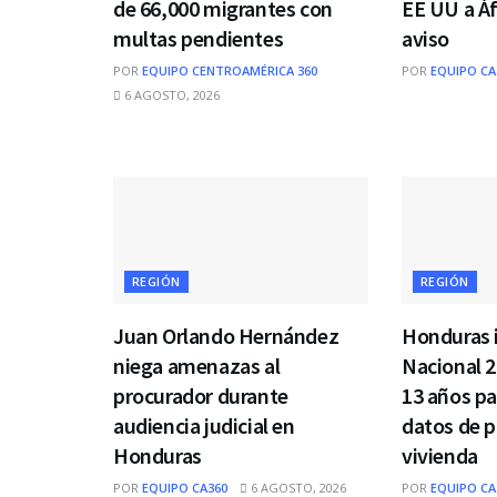
de 66,000 migrantes con
EE UU a Áf
multas pendientes
aviso
POR
EQUIPO CENTROAMÉRICA 360
POR
EQUIPO CA
6 AGOSTO, 2026
REGIÓN
REGIÓN
Juan Orlando Hernández
Honduras i
niega amenazas al
Nacional 
procurador durante
13 años pa
audiencia judicial en
datos de p
Honduras
vivienda
POR
EQUIPO CA360
6 AGOSTO, 2026
POR
EQUIPO CA