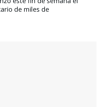
zó este fin de semana el
tario de miles de