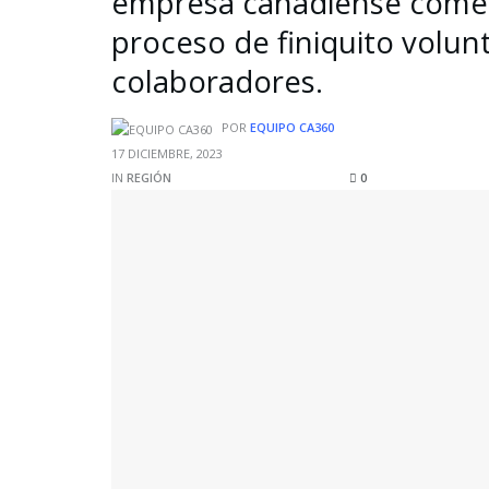
empresa canadiense comen
proceso de finiquito volun
colaboradores.
POR
EQUIPO CA360
17 DICIEMBRE, 2023
IN
REGIÓN
0