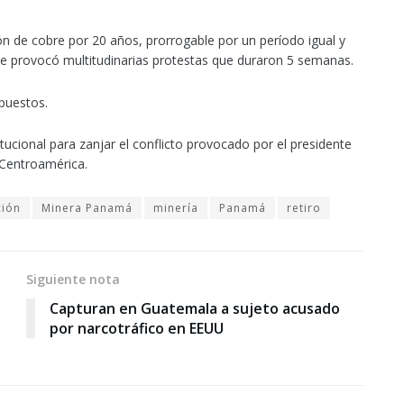
n de cobre por 20 años, prorrogable por un período igual y
ue provocó multitudinarias protestas que duraron 5 semanas.
mpuestos.
ucional para zanjar el conflicto provocado por el presidente
 Centroamérica.
ción
Minera Panamá
minería
Panamá
retiro
Siguiente nota
Capturan en Guatemala a sujeto acusado
por narcotráfico en EEUU