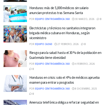
Honduras: más de 5,000 médicos sin salario
anuncian protestas tras Semana Santa
POR
EQUIPO CENTROAMÉRICA 360
30 MARZO, 2026
0
Electricistas y técnicos no sanitarios integraron
brigada médica cubana en Honduras, según
viceministro
POR
EQUIPO CA360
27 FEBRERO, 2026
0
Riesgo para la salud: hasta el 30 % de la población en
Guatemala tiene obesidad
POR
EQUIPO CENTROAMÉRICA 360
4 FEBRERO, 2026
0
Honduras en crisis: solo el 4 % de médicos aprueba
examen para entrar a posgrados
POR
EQUIPO CENTROAMÉRICA 360
8 DICIEMBRE, 2025
0
Amenaza telefónica obliga a reforzar seguridad en