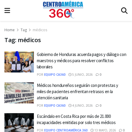
Home
Tag
médicos
Tag:
médicos
Gobierno de Honduras acuerda pagos y diálogo con
maestros y médicos para resolver conflictos
laborales
POR
EQUIPO CA360
5 JUNIO, 2026
0
Médicos hondureños seguirán con protestas y
miles de pacientes enfrentan retrasos en la
atención sanitaria
POR
EQUIPO CA360
4 JUNIO, 2026
0
Escándalo en Costa Rica por más de 21.000
incapacidades emitidas por solo tres médicos
POR
EQUIPO CENTROAMÉRICA 360
13 MAYO, 2026
0