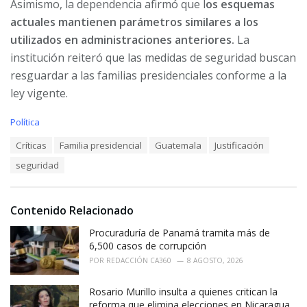
Asimismo, la dependencia afirmó que l
os esquemas
actuales mantienen parámetros similares a los
utilizados en administraciones anteriores.
La
institución reiteró que las medidas de seguridad buscan
resguardar a las familias presidenciales conforme a la
ley vigente.
C
Política
a
T
Críticas
Familia presidencial
Guatemala
Justificación
t
a
e
seguridad
g
g
s
o
:
r
i
Contenido Relacionado
e
Procuraduría de Panamá tramita más de
s
:
6,500 casos de corrupción
POR
REDACCIÓN CA360
8 AGOSTO, 2026
Rosario Murillo insulta a quienes critican la
reforma que elimina elecciones en Nicaragua