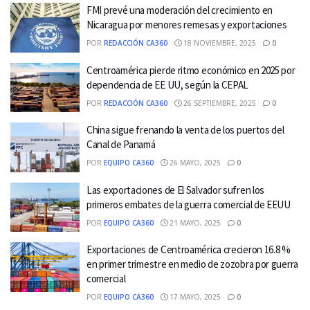
FMI prevé una moderación del crecimiento en
Nicaragua por menores remesas y exportaciones
POR
REDACCIÓN CA360
18 NOVIEMBRE, 2025
0
Centroamérica pierde ritmo económico en 2025 por
dependencia de EE UU, según la CEPAL
POR
REDACCIÓN CA360
26 SEPTIEMBRE, 2025
0
China sigue frenando la venta de los puertos del
Canal de Panamá
POR
EQUIPO CA360
26 MAYO, 2025
0
Las exportaciones de El Salvador sufren los
primeros embates de la guerra comercial de EEUU
POR
EQUIPO CA360
21 MAYO, 2025
0
Exportaciones de Centroamérica crecieron 16.8 %
en primer trimestre en medio de zozobra por guerra
comercial
POR
EQUIPO CA360
17 MAYO, 2025
0