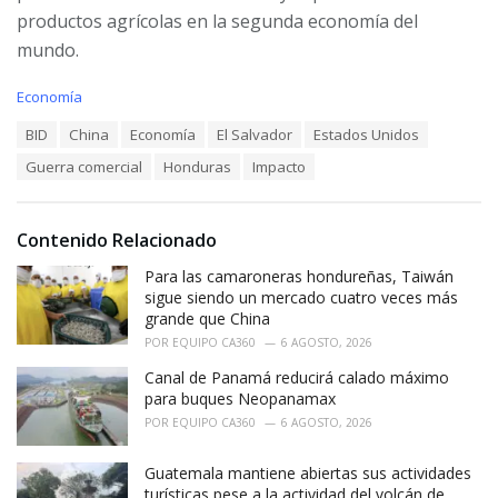
productos agrícolas en la segunda economía del
mundo.
C
Economía
a
T
BID
China
Economía
El Salvador
Estados Unidos
t
a
e
Guerra comercial
Honduras
Impacto
g
g
s
o
:
r
i
Contenido Relacionado
e
Para las camaroneras hondureñas, Taiwán
s
:
sigue siendo un mercado cuatro veces más
grande que China
POR
EQUIPO CA360
6 AGOSTO, 2026
Canal de Panamá reducirá calado máximo
para buques Neopanamax
POR
EQUIPO CA360
6 AGOSTO, 2026
Guatemala mantiene abiertas sus actividades
turísticas pese a la actividad del volcán de