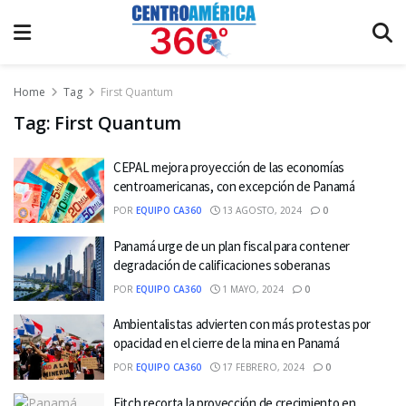
Home
Tag
First Quantum
Tag:
First Quantum
CEPAL mejora proyección de las economías
centroamericanas, con excepción de Panamá
POR
EQUIPO CA360
13 AGOSTO, 2024
0
Panamá urge de un plan fiscal para contener
degradación de calificaciones soberanas
POR
EQUIPO CA360
1 MAYO, 2024
0
Ambientalistas advierten con más protestas por
opacidad en el cierre de la mina en Panamá
POR
EQUIPO CA360
17 FEBRERO, 2024
0
Fitch recorta la proyección de crecimiento en