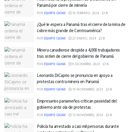
Panamá por cierre de minería
POR
EQUIPO CA360
16 FEBRERO, 2024
0
¿Qué le espera a Panamá tras el cierre de la mina de
cobre más grande de Centroamérica?
POR
EQUIPO CA360
23 ENERO, 2024
0
Minera canadiense despide a 4,000 trabajadores
tras orden de cierre del gobierno de Panamá
POR
EQUIPO CA360
9 DICIEMBRE, 2023
0
Leonardo DiCaprio se pronuncia en apoyo a
protestas contra minera en Panamá
POR
EQUIPO CA360
19 NOVIEMBRE, 2023
0
Empresarios panameños critican pasividad del
gobierno ante ola de protestas
POR
EQUIPO CA360
12 NOVIEMBRE, 2023
0
Policía ha arrestado a casi mil personas durante