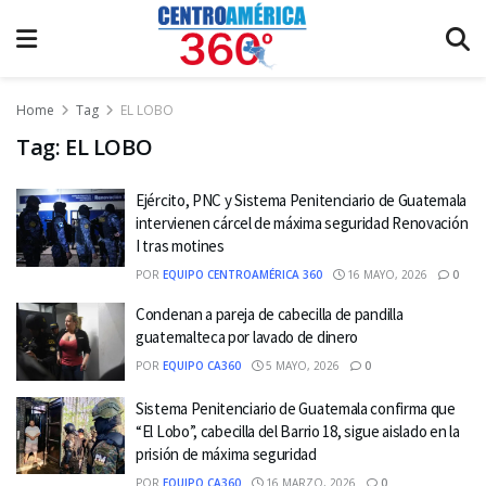
Home
Tag
EL LOBO
Tag:
EL LOBO
Ejército, PNC y Sistema Penitenciario de Guatemala
intervienen cárcel de máxima seguridad Renovación
I tras motines
POR
EQUIPO CENTROAMÉRICA 360
16 MAYO, 2026
0
Condenan a pareja de cabecilla de pandilla
guatemalteca por lavado de dinero
POR
EQUIPO CA360
5 MAYO, 2026
0
Sistema Penitenciario de Guatemala confirma que
“El Lobo”, cabecilla del Barrio 18, sigue aislado en la
prisión de máxima seguridad
POR
EQUIPO CA360
16 MARZO, 2026
0