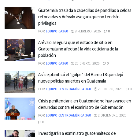
Guatemala traslada a cabecillas de pandillas a celdas
reforzadas y Arévalo asegura que no tendrán
privilegios
POR
EQUIPO CA360
8 FEBRERO, 2026
0
Arévalo asegura que el estado de sitio en
Guatemala no afectará la vida cotidiana de la
población
POR
EQUIPO CA360
20 ENERO, 2026
0
Así se planificó el “golpe” del Barrio 18 que dejó
nueve policías muertos en Guatemala
POR
EQUIPO CENTROAMÉRICA 360
20 ENERO, 2026
0
Crisis penitenciaria en Guatemala: no hay avance en
denuncias contra el exministro de Gobernación
POR
EQUIPO CENTROAMÉRICA 360
2 DICIEMBRE, 2025
0
Investigarán a exministro guatemalteco de