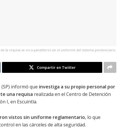
e la requisa se vio a pandilleros sin el uniforme del sistema penitenciario.
Compartir en Twitter
o (SP) informó que
investiga a su propio personal por
nte una requisa
realizada en el Centro de Detención
 I, en Escuintla.
ron vistos sin uniforme reglamentario
, lo que
ntrol en las cárceles de alta seguridad.