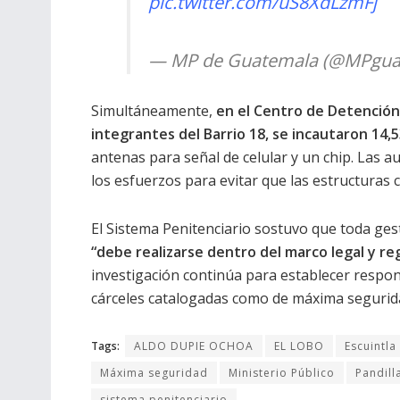
pic.twitter.com/uS8XdLzmFj
— MP de Guatemala (@MPgua
Simultáneamente,
en el Centro de Detención
integrantes del Barrio 18, se incautaron 14,5
antenas para señal de celular y un chip. Las 
los esfuerzos para evitar que las estructuras
El Sistema Penitenciario sostuvo que toda gest
“debe realizarse dentro del marco legal y r
investigación continúa para establecer respons
cárceles catalogadas como de máxima segurid
Tags:
ALDO DUPIE OCHOA
EL LOBO
Escuintla
Máxima seguridad
Ministerio Público
Pandill
sistema penitenciario