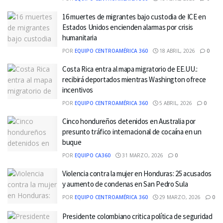
16 muertes de migrantes bajo custodia de ICE en
Estados Unidos encienden alarmas por crisis
humanitaria
POR
EQUIPO CENTROAMÉRICA 360
18 ABRIL, 2026
0
Costa Rica entra al mapa migratorio de EE.UU.:
recibirá deportados mientras Washington ofrece
incentivos
POR
EQUIPO CENTROAMÉRICA 360
5 ABRIL, 2026
0
Cinco hondureños detenidos en Australia por
presunto tráfico internacional de cocaína en un
buque
POR
EQUIPO CA360
31 MARZO, 2026
0
Violencia contra la mujer en Honduras: 25 acusados
y aumento de condenas en San Pedro Sula
POR
EQUIPO CENTROAMÉRICA 360
29 MARZO, 2026
0
Presidente colombiano critica política de seguridad