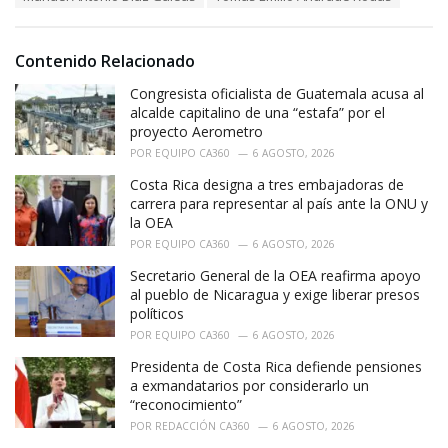
g
s
o
:
r
i
Contenido Relacionado
e
Congresista oficialista de Guatemala acusa al
s
:
alcalde capitalino de una “estafa” por el
proyecto Aerometro
POR
EQUIPO CA360
6 AGOSTO, 2026
Costa Rica designa a tres embajadoras de
carrera para representar al país ante la ONU y
la OEA
POR
EQUIPO CA360
6 AGOSTO, 2026
Secretario General de la OEA reafirma apoyo
al pueblo de Nicaragua y exige liberar presos
políticos
POR
EQUIPO CA360
6 AGOSTO, 2026
Presidenta de Costa Rica defiende pensiones
a exmandatarios por considerarlo un
“reconocimiento”
POR
REDACCIÓN CA360
6 AGOSTO, 2026