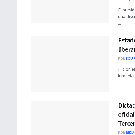
El presi
una disc
...
Estado
libera
POR
EQUI
El Gobie
inmediat
Dicta
oficia
Terce
POR
REDA