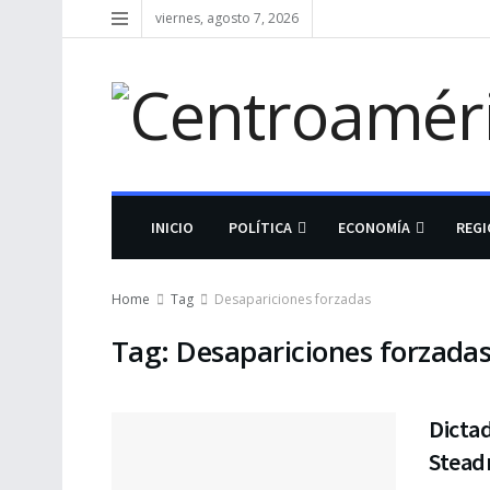
viernes, agosto 7, 2026
INICIO
POLÍTICA
ECONOMÍA
REG
Home
Tag
Desapariciones forzadas
Tag:
Desapariciones forzada
Dictad
Stead