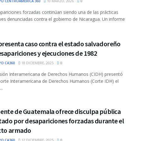
PO CENTROAMÉRICA 360
10 MARZO, 2026
0
pariciones forzadas continúan siendo una de las prácticas
es denunciadas contra el gobierno de Nicaragua. Un informe
resenta caso contra el estado salvadoreño
sapariciones y ejecuciones de 1982
PO CA360
18 DICIEMBRE, 2025
0
sión Interamericana de Derechos Humanos (CIDH) presentó
Corte Interamericana de Derechos Humanos (Corte IDH) el
..
dente de Guatemala ofrece disculpa pública
tado por desapariciones forzadas durante el
icto armado
PO CA360
12 DICIEMBRE, 2025
0