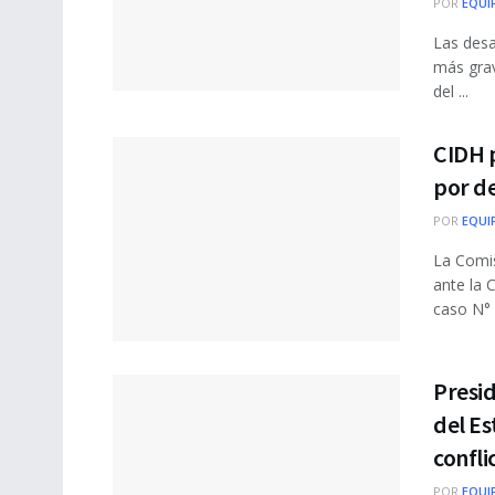
POR
EQUI
Las desa
más grav
del ...
CIDH p
por de
POR
EQUI
La Comi
ante la 
caso N° .
Presi
del Es
confl
POR
EQUI