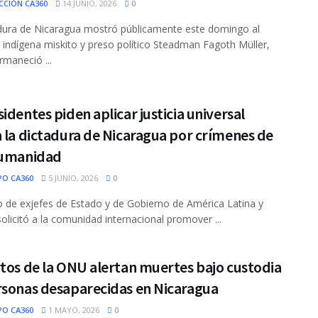
CCIÓN CA360
14 JUNIO, 2026
0
dura de Nicaragua mostró públicamente este domingo al
e indígena miskito y preso político Steadman Fagoth Müller,
rmaneció ...
identes piden aplicar justicia universal
 la dictadura de Nicaragua por crímenes de
humanidad
PO CA360
5 JUNIO, 2026
0
 de exjefes de Estado y de Gobierno de América Latina y
olicitó a la comunidad internacional promover ...
tos de la ONU alertan muertes bajo custodia
rsonas desaparecidas en Nicaragua
PO CA360
1 MAYO, 2026
0