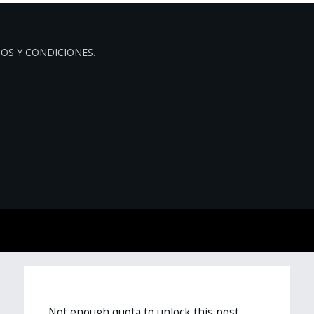
OS Y CONDICIONES
.
Not enough quota to unlock this post