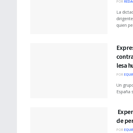
POR
REDA
La dicta
dirigent
quien pe
Expres
contra
lesa 
POR
EQUI
Un grupo
España s
Exper
de pe
POR
EQUI