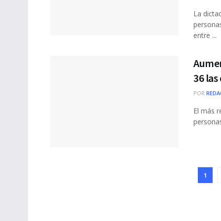
La dicta
personas
entre ...
Aument
36 las
POR
REDA
El más r
personas
1