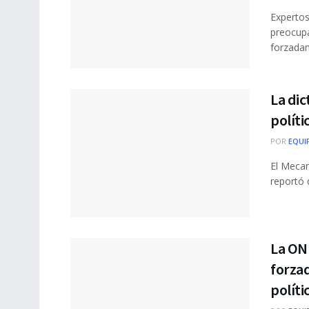
Expertos
preocupa
forzadam
La di
políti
POR
EQUI
El Mecan
reportó 
La ON
forzad
políti