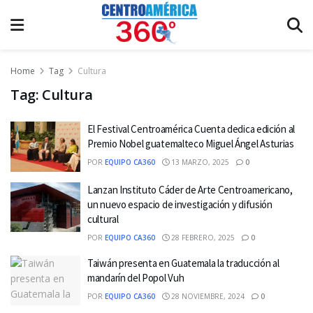
Home
Tag
Cultura
Tag:
Cultura
El Festival Centroamérica Cuenta dedica edición al
Premio Nobel guatemalteco Miguel Ángel Asturias
POR
EQUIPO CA360
13 MARZO, 2025
0
Lanzan Instituto Cáder de Arte Centroamericano,
un nuevo espacio de investigación y difusión
cultural
POR
EQUIPO CA360
28 FEBRERO, 2025
0
Taiwán presenta en Guatemala la traducción al
mandarín del Popol Vuh
POR
EQUIPO CA360
28 NOVIEMBRE, 2024
0