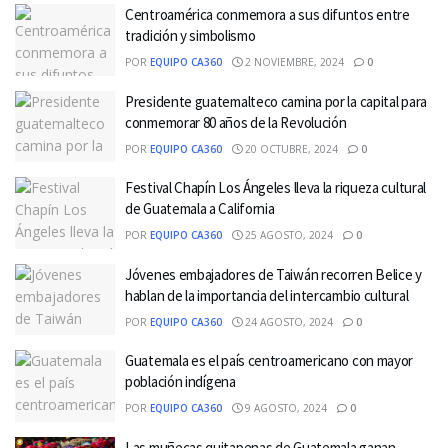
Centroamérica conmemora a sus difuntos entre
tradición y simbolismo
POR
EQUIPO CA360
2 NOVIEMBRE, 2024
0
Presidente guatemalteco camina por la capital para
conmemorar 80 años de la Revolución
POR
EQUIPO CA360
20 OCTUBRE, 2024
0
Festival Chapín Los Ángeles lleva la riqueza cultural
de Guatemala a California
POR
EQUIPO CA360
25 AGOSTO, 2024
0
Jóvenes embajadores de Taiwán recorren Belice y
hablan de la importancia del intercambio cultural
POR
EQUIPO CA360
24 AGOSTO, 2024
0
Guatemala es el país centroamericano con mayor
población indígena
POR
EQUIPO CA360
9 AGOSTO, 2024
0
Las muñecas quitapenas de Guatemala ganan