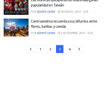
popularidad en Taiwán
POR
EQUIPO CA360
18 ENERO, 2024
0
Centroamérica recuerda a sus difuntos entre
flores, tumbas y comida
POR
EQUIPO CA360
2 NOVIEMBRE, 2023
0
1
2
3
4