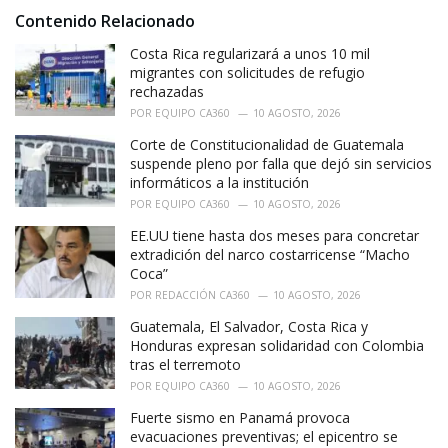
i
Contenido Relacionado
e
Costa Rica regularizará a unos 10 mil
s
:
migrantes con solicitudes de refugio
rechazadas
POR
EQUIPO CA360
10 AGOSTO, 2026
Corte de Constitucionalidad de Guatemala
suspende pleno por falla que dejó sin servicios
informáticos a la institución
POR
EQUIPO CA360
10 AGOSTO, 2026
EE.UU tiene hasta dos meses para concretar
extradición del narco costarricense “Macho
Coca”
POR
REDACCIÓN CA360
10 AGOSTO, 2026
Guatemala, El Salvador, Costa Rica y
Honduras expresan solidaridad con Colombia
tras el terremoto
POR
EQUIPO CA360
10 AGOSTO, 2026
Fuerte sismo en Panamá provoca
evacuaciones preventivas; el epicentro se