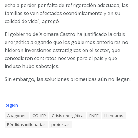
echa a perder por falta de refrigeración adecuada, las
familias se ven afectadas económicamente y en su
calidad de vida”, agregó.
El gobierno de Xiomara Castro ha justificado la crisis
energética alegando que los gobiernos anteriores no
hicieron inversiones estratégicas en el sector, que
concedieron contratos nocivos para el país y que
incluso hubo sabotajes.
Sin embargo, las soluciones prometidas aún no llegan.
C
Región
a
T
Apagones
COHEP
Crisis energética
ENEE
Honduras
t
a
e
Pérdidas millonarias
protestas
g
g
s
o
:
r