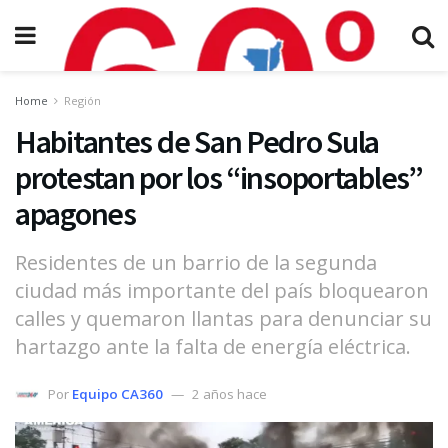
Home
Región
Habitantes de San Pedro Sula
protestan por los “insoportables”
apagones
Residentes de un barrio de la segunda
ciudad más importante del país bloquearon
calles y quemaron llantas para denunciar su
hartazgo ante la falta de energía eléctrica.
Por
Equipo CA360
2 años hace